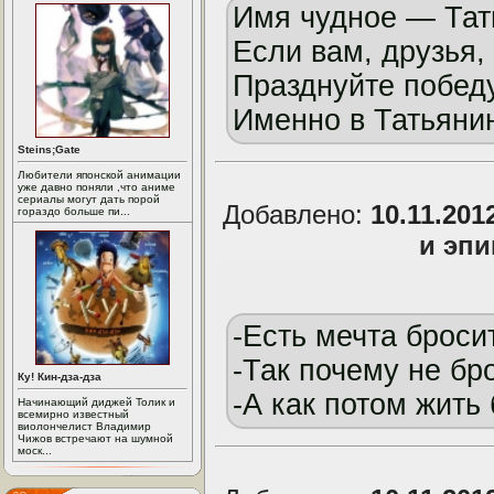
Имя чудное — Тат
Если вам, друзья,
Празднуйте побед
Именно в Татьянин
Steins;Gate
Любители японской анимации
уже давно поняли ,что аниме
сериалы могут дать порой
Добавлено:
10.11.201
гораздо больше пи...
и эп
-Есть мечта бросит
-Так почему не б
Ку! Кин-дза-дза
-А как потом жить 
Начинающий диджей Толик и
всемирно известный
виолончелист Владимир
Чижов встречают на шумной
моск...