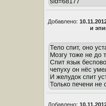
sid=68177
Добавлено:
10.11.201
и эп
Тело спит, оно уст
Мозгу тоже не до т
Спит язык беспово
чепуху он нёс умел
И желудок спит ус
Только печени не 
Добавлено:
10.11.201