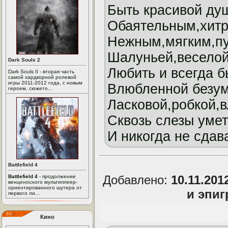
Быть красивой ду
Обаятельным,хит
Нежным,мягким,пу
Шалуньей,веселой,
Dark Souls 2
Любить и всегда 
Dark Souls II - вторая часть
самой хардкорной ролевой
игры 2011-2012 года, с новым
Влюбленной безум
героем, сюжето...
Ласковой,робкой,в
Сквозь слезы уме
И никогда не сдав
Battlefield 4
Добавлено:
10.11.201
Battlefield 4
- продолжение
венценосного мультиплеер-
ориентированного шутера от
и эпи
первого ли...
Кино