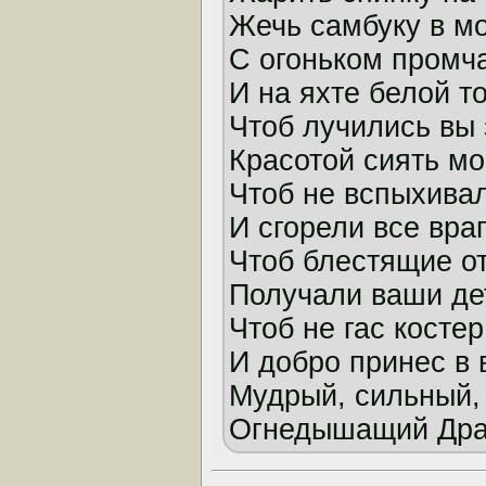
Жечь самбуку в м
С огоньком промч
И на яхте белой т
Чтоб лучились вы
Красотой сиять мо
Чтоб не вспыхивал
И сгорели все враг
Чтоб блестящие о
Получали ваши де
Чтоб не гас костер
И добро принес в
Мудрый, сильный,
Огнедышащий Дра