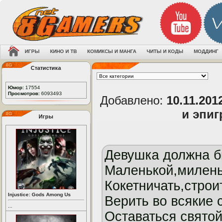
ИГРЫ
КИНО И ТВ
КОМИКСЫ И МАНГА
ЧИТЫ И КОДЫ
МОДДИНГ
Статистика
Юмор:
17554
Просмотров:
6093493
Добавлено:
10.11.201
и эпи
Игры
Девушка должна б
Маленькой,миленьк
Кокетничать,строит
Injustice: Gods Among Us
Верить во всякие с
...
Оставаться святой