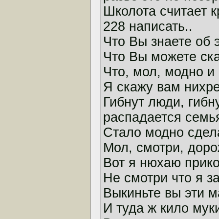
Школота считает к
228 написать..
Что Вы знаете об 
Что Вы можете ск
Что, мол, модно и
Я скажу вам нихре
Гибнут люди, гибну
распадается семья
Стало модно сдела
Мол, смотри, дорож
Вот я нюхаю прико
Не смотри что я за
Выкиньте вы эти м
И туда ж кило муки