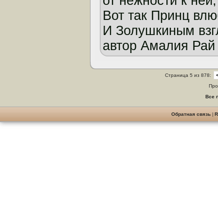
от нежности к ней,
Вот так Принц влю
И Золушкиным взг
автор Амалия Рай
Страница 5 из 878:
Про
Все 
Обратная связь
|