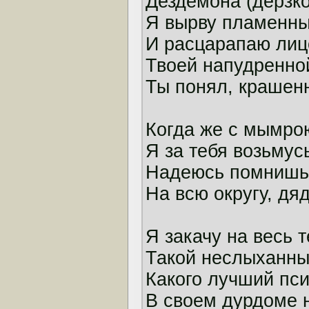
Дездемона (дерзко
Я вырву пламенны
И расцарапаю лиц
Твоей напудренно
Ты понял, крашен
Когда же с мымро
Я за тебя возьмус
Надеюсь помнишь
На всю округу, дя
Я закачу на весь т
Такой неслыханны
Какого лучший пс
В своем дурдоме 