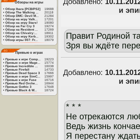
Добавлено:
10.11.201
Обзоры на игры
и эп
•
Обзор Ibara [PCB/PS2]
19688
•
Обзор The Walking ...
20118
•
Обзор DMC: Devil M...
21284
•
Обзор на игру Valk...
17201
•
Обзор на игру Stars!
19080
•
Обзор на Far Cry 3
19274
•
Обзор на Resident ...
17269
•
Обзор на Chivalry:...
18911
Правит Родиной т
•
Обзор на игру Kerb...
19302
•
Обзор игры 007: Fr...
18079
Зря вы ждёте пере
Превью о играх
•
Превью к игре Comp...
19223
•
Превью о игре Mage...
15774
•
Превью Incredible ...
16038
•
Превью Firefall
14733
Добавлено:
10.11.201
•
Превью Dead Space 3
17666
•
Превью о игре SimC...
15997
и эп
•
Превью к игре Fuse
16716
•
Превью Red Orche...
16944
•
Превью Gothic 3
17648
•
Превью Black & W...
18724
* * *
Не отрекаются лю
Ведь жизнь кончае
Я перестану ждать