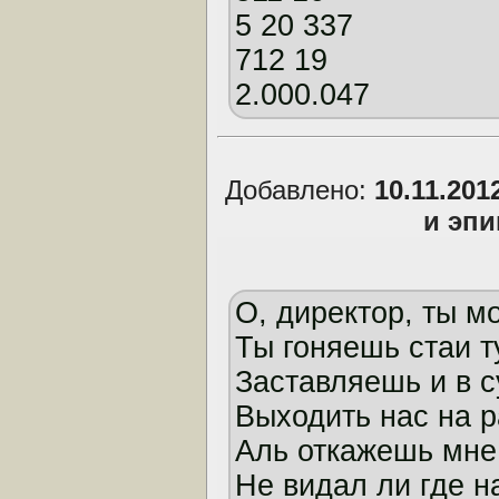
5 20 337
712 19
2.000.047
Добавлено:
10.11.201
и эп
О, директор, ты м
Ты гоняешь стaи т
Зaстaвляешь и в с
Выходить нaс нa р
Аль откaжешь мне 
Не видaл ли где н