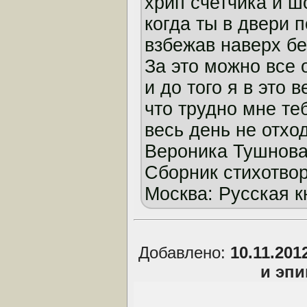
хрип счетчика и ш
когда ты в двери 
взбежав наверх б
За это можно все 
и до того я в это в
что трудно мне те
весь день не отход
Вероника Тушнова.
Сборник стихотвор
Москва: Русская к
Добавлено:
10.11.201
и эп