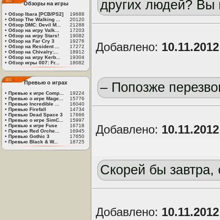
других людей? Вы 
Обзоры на игры
•
Обзор Ibara [PCB/PS2]
19688
•
Обзор The Walking ...
20120
•
Обзор DMC: Devil M...
21288
•
Обзор на игру Valk...
17203
•
Обзор на игру Stars!
19082
•
Обзор на Far Cry 3
19276
Добавлено:
10.11.201
•
Обзор на Resident ...
17272
•
Обзор на Chivalry:...
18912
•
Обзор на игру Kerb...
19304
•
Обзор игры 007: Fr...
18082
Превью о играх
– Попозже перезво
•
Превью к игре Comp...
19224
•
Превью о игре Mage...
15776
•
Превью Incredible ...
16040
•
Превью Firefall
14734
•
Превью Dead Space 3
17666
•
Превью о игре SimC...
15997
•
Превью к игре Fuse
16718
Добавлено:
10.11.201
•
Превью Red Orche...
16945
•
Превью Gothic 3
17650
•
Превью Black & W...
18725
Скорей бы завтра, 
Добавлено:
10.11.201