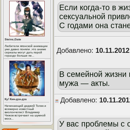
Если когда-то в ж
сексуальной привл
С годами она стан
Steins;Gate
Любители японской анимации
Добавлено:
10.11.201
уже давно поняли ,что аниме
сериалы могут дать порой
гораздо больше пи...
В семейной жизни в
мужа — акты.
Добавлено:
10.11.20
Ку! Кин-дза-дза
Начинающий диджей Толик и
всемирно известный
виолончелист Владимир
Чижов встречают на шумной
моск...
У вас проблемы с 