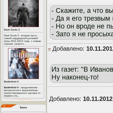
- Скажите, а что 
- Да я его трезвым
- Но он вроде не пь
Dark Souls 2
- Зато я не просых
Dark Souls II - вторая часть
самой хардкорной ролевой
игры 2011-2012 года, с новым
героем, сюжето...
Добавлено:
10.11.20
Из газет: "В Ивано
Ну наконец-то!
Battlefield 4
Battlefield 4
- продолжение
венценосного мультиплеер-
ориентированного шутера от
первого ли...
Добавлено:
10.11.201
Кино