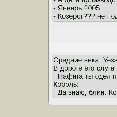
- А дата производс
- Январь 2005.
- Козерог??? не под
Средние века. Уезж
В дороге его слуга
- Нафига ты одел п
Король:
- Да знаю, блин. Ко