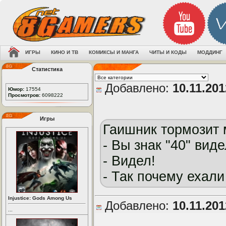
ИГРЫ
КИНО И ТВ
КОМИКСЫ И МАНГА
ЧИТЫ И КОДЫ
МОДДИНГ
Статистика
Добавлено:
10.11.20
Юмор:
17554
Просмотров:
6098222
Игры
Гаишник тормозит
- Вы знак "40" вид
- Видел!
- Так почему ехали
Injustice: Gods Among Us
Добавлено:
10.11.20
...