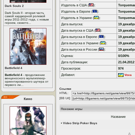
Издатель в США (
):
Torquema
Dark Souls 2
Издатель в Европе (
):
Torquema
Dark Souls II - вторая часть
самой хардкорной ролевой
Издатель в Украине (
):
Torquema
игры 2011-2012 года, с новым
героем, сюжето...
Дата выпуска:
19 декабря
Дата выпуска в США (
):
19 декабря
Дата выпуска в Европе (
):
19 декабря
Дата выпуска в Украине (
):
19 декабря
Дата выпуска в России (
):
19 декабря
Оценка:
0/100%
Дата публикации:
21.04.2012
Battlefield 4
Просмотров:
974
Добавил:
Battlefield 4
- продолжение
Vova
венценосного мультиплеер-
ориентированного шутера от
первого ли...
Ссылки
HTML:
[BB Url]:
Кино
Похожие игры
Название
•
Video Strip Poker Boys