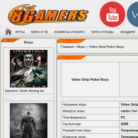
ИГРЫ
КИНО И ТВ
КОМИКСЫ И МАНГА
ЧИТЫ И КОДЫ
МОДДИНГ
Игры
Главная
»
Игры
»
Video Strip Poker Boys
Video Strip Poker Boys
Injustice: Gods Among Us
...
Название игры:
Video Stri
Жанр(ы) игры:
cards / for
Платформа(ы):
PC
Год выхода:
2008
Разработчик игры:
Torquema
Издатель игры:
Torquema