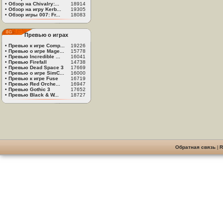
•
Обзор на Chivalry:...
18914
•
Обзор на игру Kerb...
19305
•
Обзор игры 007: Fr...
18083
Превью о играх
•
Превью к игре Comp...
19226
•
Превью о игре Mage...
15778
•
Превью Incredible ...
16041
•
Превью Firefall
14738
•
Превью Dead Space 3
17669
•
Превью о игре SimC...
16000
•
Превью к игре Fuse
16719
•
Превью Red Orche...
16947
•
Превью Gothic 3
17652
•
Превью Black & W...
18727
Обратная связь
|