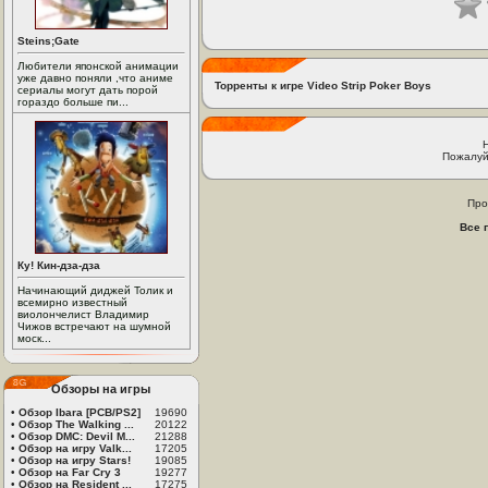
Steins;Gate
Любители японской анимации
уже давно поняли ,что аниме
Торренты к игре Video Strip Poker Boys
сериалы могут дать порой
гораздо больше пи...
Пожалуй
Про
Все 
Ку! Кин-дза-дза
Начинающий диджей Толик и
всемирно известный
виолончелист Владимир
Чижов встречают на шумной
моск...
Обзоры на игры
•
Обзор Ibara [PCB/PS2]
19690
•
Обзор The Walking ...
20122
•
Обзор DMC: Devil M...
21288
•
Обзор на игру Valk...
17205
•
Обзор на игру Stars!
19085
•
Обзор на Far Cry 3
19277
•
Обзор на Resident ...
17275