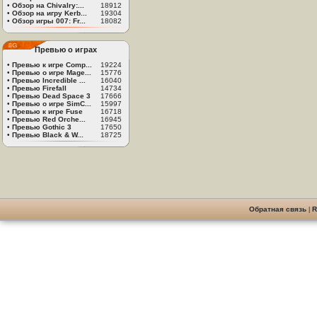
•
Обзор на Chivalry:...
18912
•
Обзор на игру Kerb...
19304
•
Обзор игры 007: Fr...
18082
Превью о играх
•
Превью к игре Comp...
19224
•
Превью о игре Mage...
15776
•
Превью Incredible ...
16040
•
Превью Firefall
14734
•
Превью Dead Space 3
17666
•
Превью о игре SimC...
15997
•
Превью к игре Fuse
16718
•
Превью Red Orche...
16945
•
Превью Gothic 3
17650
•
Превью Black & W...
18725
Обратная связь
|