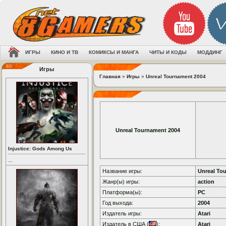
ИГРЫ
КИНО И ТВ
КОМИКСЫ И МАНГА
ЧИТЫ И КОДЫ
МОДДИНГ
Игры
Главная
»
Игры
»
Unreal Tournament 2004
Unreal Tournament 2004
Injustice: Gods Among Us
...
Название игры:
Unreal To
Жанр(ы) игры:
action
Платформа(ы):
PC
Год выхода:
2004
Издатель игры:
Atari
Издатель в США (
):
Atari