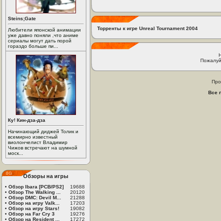
Steins;Gate
Торренты к игре Unreal Tournament 2004
Любители японской анимации
уже давно поняли ,что аниме
сериалы могут дать порой
гораздо больше пи...
Пожалуй
Про
Все 
Ку! Кин-дза-дза
Начинающий диджей Толик и
всемирно известный
виолончелист Владимир
Чижов встречают на шумной
моск...
Обзоры на игры
•
Обзор Ibara [PCB/PS2]
19688
•
Обзор The Walking ...
20120
•
Обзор DMC: Devil M...
21288
•
Обзор на игру Valk...
17203
•
Обзор на игру Stars!
19082
•
Обзор на Far Cry 3
19276
•
Обзор на Resident ...
17272