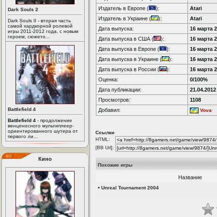
Издатель в Европе (
):
Atari
Dark Souls 2
Издатель в Украине (
):
Atari
Dark Souls II - вторая часть
самой хардкорной ролевой
Дата выпуска:
16 марта 2
игры 2011-2012 года, с новым
героем, сюжето...
Дата выпуска в США (
):
16 марта 2
Дата выпуска в Европе (
):
16 марта 2
Дата выпуска в Украине (
):
16 марта 2
Дата выпуска в России (
):
16 марта 2
Оценка:
0/100%
Дата публикации:
21.04.2012
Просмотров:
1108
Battlefield 4
Добавил:
Vova
Battlefield 4
- продолжение
венценосного мультиплеер-
ориентированного шутера от
Ссылки
первого ли...
HTML:
[BB Url]:
Кино
Похожие игры
Название
•
Unreal Tournament 2004