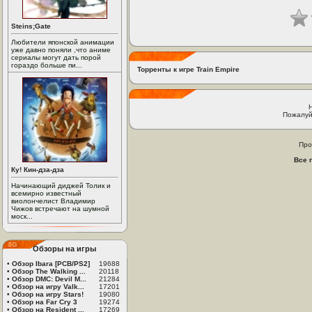
Steins;Gate
Любители японской анимации
уже давно поняли ,что аниме
сериалы могут дать порой
гораздо больше пи...
Торренты к игре Train Empire
Пожалуй
Про
Все 
Ку! Кин-дза-дза
Начинающий диджей Толик и
всемирно известный
виолончелист Владимир
Чижов встречают на шумной
моск...
Обзоры на игры
•
Обзор Ibara [PCB/PS2]
19688
•
Обзор The Walking ...
20118
•
Обзор DMC: Devil M...
21284
•
Обзор на игру Valk...
17201
•
Обзор на игру Stars!
19080
•
Обзор на Far Cry 3
19274
•
Обзор на Resident ...
17269