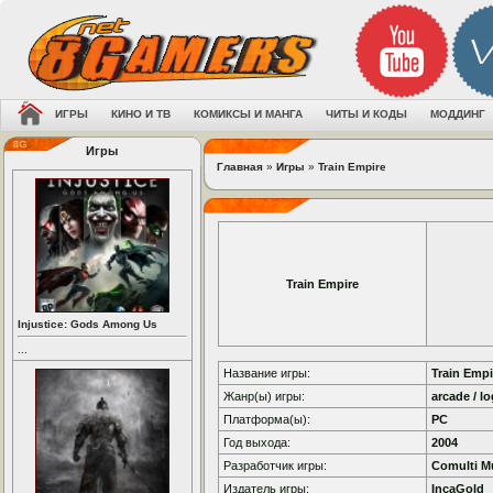
ИГРЫ
КИНО И ТВ
КОМИКСЫ И МАНГА
ЧИТЫ И КОДЫ
МОДДИНГ
Игры
Главная
»
Игры
»
Train Empire
Train Empire
Injustice: Gods Among Us
...
Название игры:
Train Empi
Жанр(ы) игры:
arcade / lo
Платформа(ы):
PC
Год выхода:
2004
Разработчик игры:
Comulti M
Издатель игры:
IncaGold