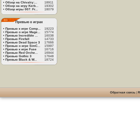
•
Обзор на Chivalry:...
18911
•
Обзор на игру Kerb...
19302
•
Обзор игры 007: Fr...
18079
Превью о играх
•
Превью к игре Comp...
19223
•
Превью о игре Mage...
15774
•
Превью Incredible ...
16038
•
Превью Firefall
14733
•
Превью Dead Space 3
17666
•
Превью о игре SimC...
15997
•
Превью к игре Fuse
16716
•
Превью Red Orche...
16944
•
Превью Gothic 3
17648
•
Превью Black & W...
18724
Обратная связь
|