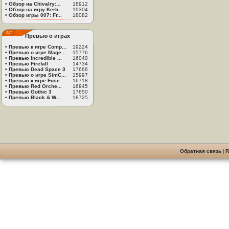
•
Обзор на Chivalry:...
18912
•
Обзор на игру Kerb...
19304
•
Обзор игры 007: Fr...
18082
Превью о играх
•
Превью к игре Comp...
19224
•
Превью о игре Mage...
15776
•
Превью Incredible ...
16040
•
Превью Firefall
14734
•
Превью Dead Space 3
17666
•
Превью о игре SimC...
15997
•
Превью к игре Fuse
16718
•
Превью Red Orche...
16945
•
Превью Gothic 3
17650
•
Превью Black & W...
18725
Обратная связь
|