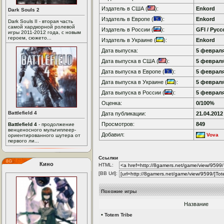
Издатель в США (
):
Enkord
Dark Souls 2
Издатель в Европе (
):
Enkord
Dark Souls II - вторая часть
самой хардкорной ролевой
Издатель в России (
):
GFI / Рус
игры 2011-2012 года, с новым
героем, сюжето...
Издатель в Украине (
):
Enkord
Дата выпуска:
5 февраля 
Дата выпуска в США (
):
5 февраля 
Дата выпуска в Европе (
):
5 февраля 
Дата выпуска в Украине (
):
5 февраля 
Дата выпуска в России (
):
5 февраля 
Оценка:
0/100%
Battlefield 4
Дата публикации:
21.04.2012
Просмотров:
849
Battlefield 4
- продолжение
венценосного мультиплеер-
Добавил:
Vova
ориентированного шутера от
первого ли...
Ссылки
Кино
HTML:
[BB Url]:
Похожие игры
Название
•
Totem Tribe