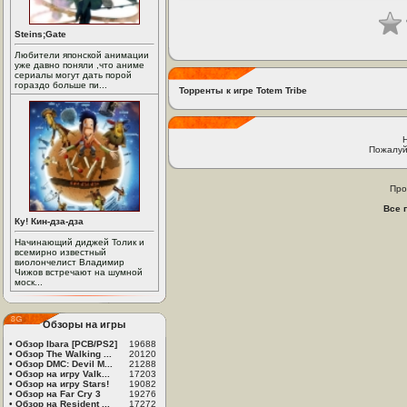
Steins;Gate
Любители японской анимации
уже давно поняли ,что аниме
сериалы могут дать порой
гораздо больше пи...
Торренты к игре Totem Tribe
Пожалуй
Про
Все 
Ку! Кин-дза-дза
Начинающий диджей Толик и
всемирно известный
виолончелист Владимир
Чижов встречают на шумной
моск...
Обзоры на игры
•
Обзор Ibara [PCB/PS2]
19688
•
Обзор The Walking ...
20120
•
Обзор DMC: Devil M...
21288
•
Обзор на игру Valk...
17203
•
Обзор на игру Stars!
19082
•
Обзор на Far Cry 3
19276
•
Обзор на Resident ...
17272