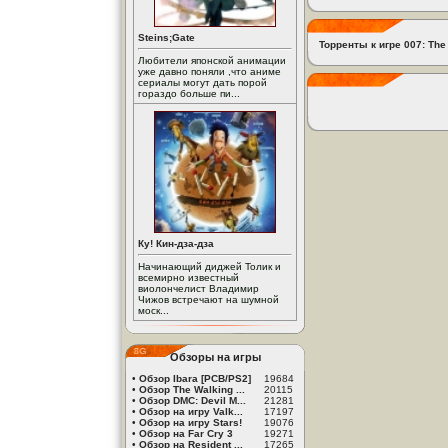
Steins;Gate
Торренты к игре 007: The
Любители японской анимации
уже давно поняли ,что аниме
сериалы могут дать порой
гораздо больше пи...
Ку! Кин-дза-дза
Начинающий диджей Толик и
всемирно известный
виолончелист Владимир
Чижов встречают на шумной
моск...
Обзоры на игры
•
Обзор Ibara [PCB/PS2]
19684
•
Обзор The Walking ...
20115
•
Обзор DMC: Devil M...
21281
•
Обзор на игру Valk...
17197
•
Обзор на игру Stars!
19076
•
Обзор на Far Cry 3
19271
•
Обзор на Resident ...
17265