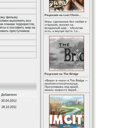
Рецензия на Lost Chron...
ному фильму.
олжен выполнить все
Игры, сделанные без любви и
ым планам террористов,
старания, похожи на
еты и поставить мир на
воздушный шар – оболочка
новить преступников.
есть, а внутри пусто. Lo...
Рецензия на The Bridge
«Верх» и «низ» в The Bridge —
понятия относительные.
Прогуливаясь под аркой,
можно запросто перей...
Добавлено
30.04.2012
28.10.2011