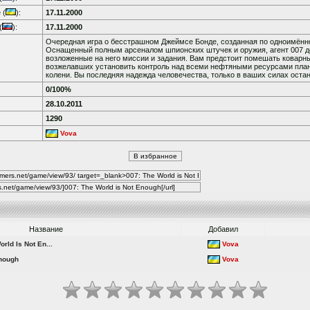
 (
):
17.11.2000
(
):
17.11.2000
Очередная игра о бесстрашном Джеймсе Бонде, созданная по одноимён
Оснащенный полным арсеналом шпионских штучек и оружия, агент 007 д
возложенные на него миссии и задания. Вам предстоит помешать коварн
возжелавших установить контроль над всеми нефтяными ресурсами план
колени. Вы последняя надежда человечества, только в ваших силах оста
0/100%
28.10.2011
1290
Vova
Название
Добавил
ld Is Not En...
Vova
Enough
Vova