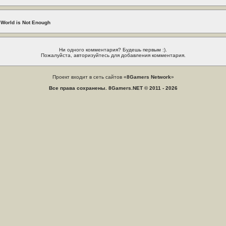
 World is Not Enough
Ни одного комментария? Будешь первым :).
Пожалуйста, авторизуйтесь для добавления комментария.
Проект входит в сеть сайтов «
8Gamers Network
»
Все права сохранены. 8Gamers.NET © 2011 - 2026