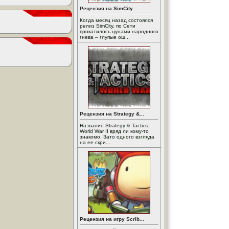
Рецензия на SimCity
Когда месяц назад состоялся
релиз SimCity, по Сети
прокатилось цунами народного
гнева – глупые ош...
Рецензия на Strategy &...
Название Strategy & Tactics:
World War II вряд ли кому-то
знакомо. Зато одного взгляда
на ее скри...
Рецензия на игру Scrib...