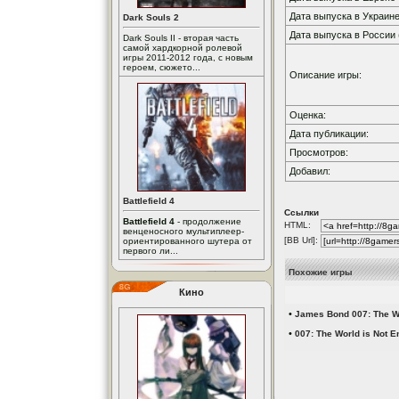
Дата выпуска в Украине
Dark Souls 2
Дата выпуска в России 
Dark Souls II - вторая часть
самой хардкорной ролевой
игры 2011-2012 года, с новым
героем, сюжето...
Описание игры:
Оценка:
Дата публикации:
Просмотров:
Добавил:
Battlefield 4
Ссылки
Battlefield 4
- продолжение
HTML:
венценосного мультиплеер-
[BB Url]:
ориентированного шутера от
первого ли...
Похожие игры
Кино
•
James Bond 007: The Wor
•
007: The World is Not 