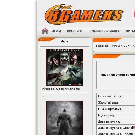
ИГРЫ
КИНО И ТВ
КОМИКСЫ И МАНГА
ЧИТЫ
Игры
Главная
»
Игры
»
007: Th
007: The World is N
Injustice: Gods Among Us
...
Название игры:
Жанр(ы) игры:
Платформа(ы):
Год выхода:
Дата выпуска:
Дата выпуска в США (
Дата выпуска в Европе 