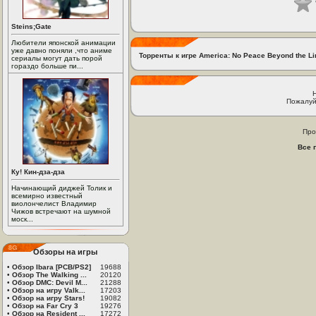
Steins;Gate
Любители японской анимации
уже давно поняли ,что аниме
Торренты к игре America: No Peace Beyond the Li
сериалы могут дать порой
гораздо больше пи...
Пожалуй
Про
Все 
Ку! Кин-дза-дза
Начинающий диджей Толик и
всемирно известный
виолончелист Владимир
Чижов встречают на шумной
моск...
Обзоры на игры
•
Обзор Ibara [PCB/PS2]
19688
•
Обзор The Walking ...
20120
•
Обзор DMC: Devil M...
21288
•
Обзор на игру Valk...
17203
•
Обзор на игру Stars!
19082
•
Обзор на Far Cry 3
19276
•
Обзор на Resident ...
17272