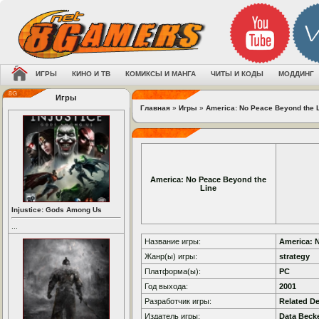
ИГРЫ
КИНО И ТВ
КОМИКСЫ И МАНГА
ЧИТЫ И КОДЫ
МОДДИНГ
Игры
Главная
»
Игры
»
America: No Peace Beyond the 
America: No Peace Beyond the
Line
Injustice: Gods Among Us
...
Название игры:
America: 
Жанр(ы) игры:
strategy
Платформа(ы):
PC
Год выхода:
2001
Разработчик игры:
Related D
Издатель игры:
Data Beck