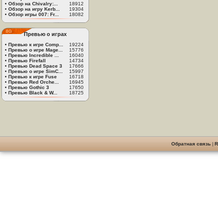
•
Обзор на Chivalry:...
18912
•
Обзор на игру Kerb...
19304
•
Обзор игры 007: Fr...
18082
Превью о играх
•
Превью к игре Comp...
19224
•
Превью о игре Mage...
15776
•
Превью Incredible ...
16040
•
Превью Firefall
14734
•
Превью Dead Space 3
17666
•
Превью о игре SimC...
15997
•
Превью к игре Fuse
16718
•
Превью Red Orche...
16945
•
Превью Gothic 3
17650
•
Превью Black & W...
18725
Обратная связь
|