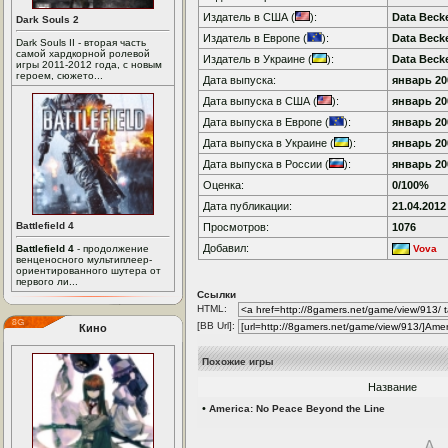
Издатель в США (
):
Data Beck
Dark Souls 2
Издатель в Европе (
):
Data Beck
Dark Souls II - вторая часть
самой хардкорной ролевой
Издатель в Украине (
):
Data Beck
игры 2011-2012 года, с новым
героем, сюжето...
Дата выпуска:
январь 200
Дата выпуска в США (
):
январь 200
Дата выпуска в Европе (
):
январь 200
Дата выпуска в Украине (
):
январь 200
Дата выпуска в России (
):
январь 200
Оценка:
0/100%
Дата публикации:
21.04.2012
Battlefield 4
Просмотров:
1076
Добавил:
Battlefield 4
- продолжение
Vova
венценосного мультиплеер-
ориентированного шутера от
первого ли...
Ссылки
HTML:
[BB Url]:
Кино
Похожие игры
Название
•
America: No Peace Beyond the Line