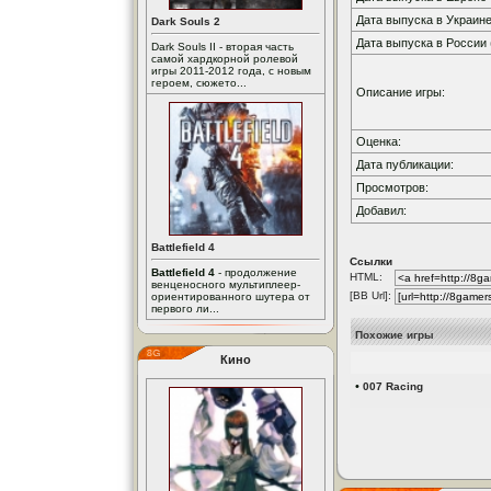
Дата выпуска в Украине
Dark Souls 2
Дата выпуска в России 
Dark Souls II - вторая часть
самой хардкорной ролевой
игры 2011-2012 года, с новым
героем, сюжето...
Описание игры:
Оценка:
Дата публикации:
Просмотров:
Добавил:
Battlefield 4
Ссылки
Battlefield 4
- продолжение
HTML:
венценосного мультиплеер-
[BB Url]:
ориентированного шутера от
первого ли...
Похожие игры
Кино
•
007 Racing