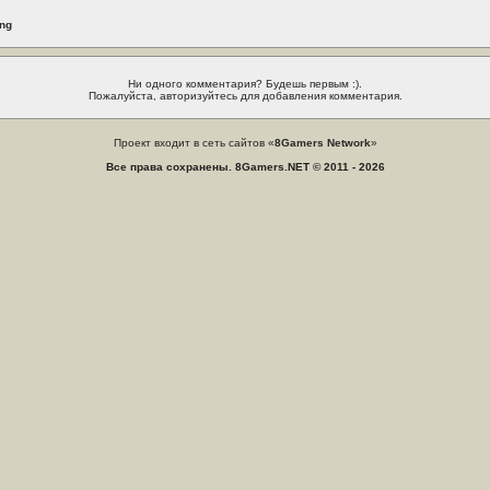
ing
Ни одного комментария? Будешь первым :).
Пожалуйста, авторизуйтесь для добавления комментария.
Проект входит в сеть сайтов «
8Gamers Network
»
Все права сохранены. 8Gamers.NET © 2011 - 2026