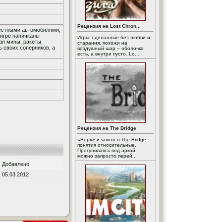
Рецензия на Lost Chron...
вестными автомобилями,
игре напичканы
Игры, сделанные без любви и
я мины, ракеты,
старания, похожи на
ь своих соперников, а
воздушный шар – оболочка
есть, а внутри пусто. Lo...
Рецензия на The Bridge
«Верх» и «низ» в The Bridge —
понятия относительные.
Прогуливаясь под аркой,
можно запросто перей...
Добавлено
05.03.2012