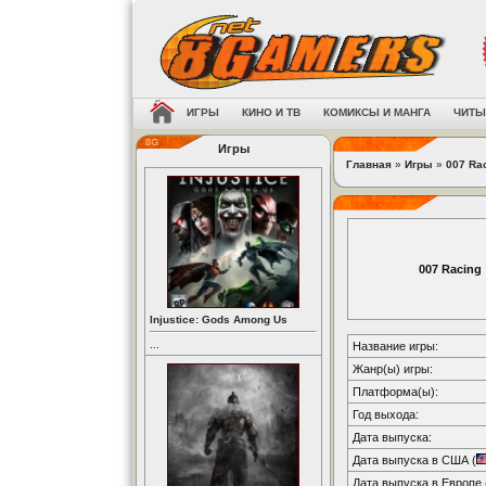
ИГРЫ
КИНО И ТВ
КОМИКСЫ И МАНГА
ЧИТЫ
Игры
Главная
»
Игры
»
007 Ra
007 Racing
Injustice: Gods Among Us
...
Название игры:
Жанр(ы) игры:
Платформа(ы):
Год выхода:
Дата выпуска:
Дата выпуска в США (
Дата выпуска в Европе 