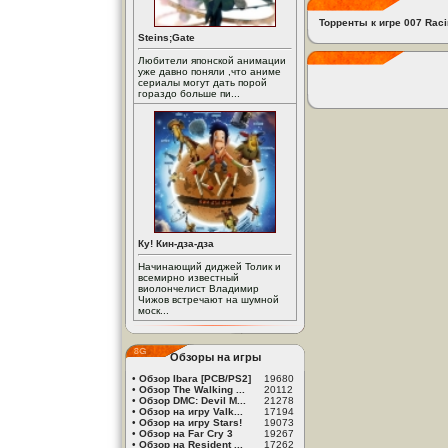
Торренты к игре 007 Rac
Steins;Gate
Любители японской анимации
уже давно поняли ,что аниме
сериалы могут дать порой
гораздо больше пи...
Ку! Кин-дза-дза
Начинающий диджей Толик и
всемирно известный
виолончелист Владимир
Чижов встречают на шумной
моск...
Обзоры на игры
•
Обзор Ibara [PCB/PS2]
19680
•
Обзор The Walking ...
20112
•
Обзор DMC: Devil M...
21278
•
Обзор на игру Valk...
17194
•
Обзор на игру Stars!
19073
•
Обзор на Far Cry 3
19267
•
Обзор на Resident ...
17262