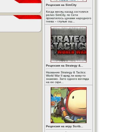
Рецензия на SimCity
Когда месяц назад состоялся
релиз SimCity, по Сети
прокатилось цунами народного
гнева – глупые ош...
Рецензия на Strategy &...
Название Strategy & Tactics:
World War II вряд ли кому-то
знакомо. Зато одного взгляда
на ее скри...
Рецензия на игру Scrib...