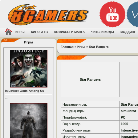
ИГРЫ
КИНО И ТВ
КОМИКСЫ И МАНГА
ЧИТЫ И КОДЫ
МОДДИНГ
Игры
Главная
»
Игры
»
Star Rangers
Star Rangers
Injustice: Gods Among Us
...
Название игры:
Star Rang
Жанр(ы) игры:
simulator
Платформа(ы):
PC
Год выхода:
1995
Разработчик игры:
Interactiv
Издатель игры:
Interactiv