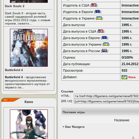
Издатель в США (
):
Interactiv
Dark Souls 2
Издатель в Европе (
):
Interactiv
Dark Souls II - вторая часть
самой хардкорной ролевой
Издатель в Украине (
):
Interactiv
игры 2011-2012 года, с новым
героем, сюжето...
Дата выпуска:
1995 г.
Дата выпуска в США (
):
1995 г.
Дата выпуска в Европе (
):
1995 г.
Дата выпуска в Украине (
):
1995 г.
Дата выпуска в России (
):
1995 г.
Оценка:
0/100%
Дата публикации:
21.04.2012
Battlefield 4
Просмотров:
933
Добавил:
Battlefield 4
- продолжение
Vova
венценосного мультиплеер-
ориентированного шутера от
первого ли...
Ссылки
HTML:
[BB Url]:
Кино
Похожие игры
Название
•
Star Rangers