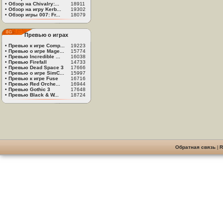
•
Обзор на Chivalry:...
18911
•
Обзор на игру Kerb...
19302
•
Обзор игры 007: Fr...
18079
Превью о играх
•
Превью к игре Comp...
19223
•
Превью о игре Mage...
15774
•
Превью Incredible ...
16038
•
Превью Firefall
14733
•
Превью Dead Space 3
17666
•
Превью о игре SimC...
15997
•
Превью к игре Fuse
16716
•
Превью Red Orche...
16944
•
Превью Gothic 3
17648
•
Превью Black & W...
18724
Обратная связь
|