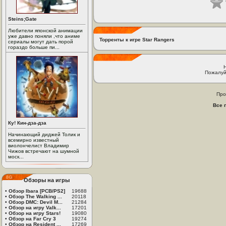
Steins;Gate
Любители японской анимации
уже давно поняли ,что аниме
Торренты к игре Star Rangers
сериалы могут дать порой
гораздо больше пи...
Пожалуй
Про
Все 
Ку! Кин-дза-дза
Начинающий диджей Толик и
всемирно известный
виолончелист Владимир
Чижов встречают на шумной
моск...
Обзоры на игры
•
Обзор Ibara [PCB/PS2]
19688
•
Обзор The Walking ...
20118
•
Обзор DMC: Devil M...
21284
•
Обзор на игру Valk...
17201
•
Обзор на игру Stars!
19080
•
Обзор на Far Cry 3
19274
•
Обзор на Resident ...
17269