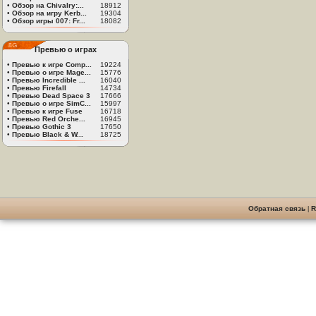
•
Обзор на Chivalry:...
18912
•
Обзор на игру Kerb...
19304
•
Обзор игры 007: Fr...
18082
Превью о играх
•
Превью к игре Comp...
19224
•
Превью о игре Mage...
15776
•
Превью Incredible ...
16040
•
Превью Firefall
14734
•
Превью Dead Space 3
17666
•
Превью о игре SimC...
15997
•
Превью к игре Fuse
16718
•
Превью Red Orche...
16945
•
Превью Gothic 3
17650
•
Превью Black & W...
18725
Обратная связь
|