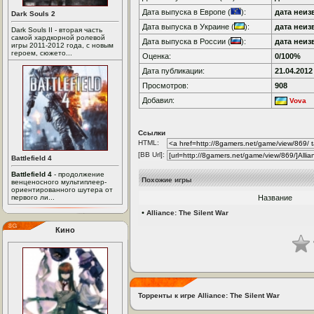
Дата выпуска в Европе (
):
дата неиз
Dark Souls 2
Дата выпуска в Украине (
):
дата неиз
Dark Souls II - вторая часть
самой хардкорной ролевой
Дата выпуска в России (
):
дата неиз
игры 2011-2012 года, с новым
героем, сюжето...
Оценка:
0/100%
Дата публикации:
21.04.2012
Просмотров:
908
Добавил:
Vova
Ссылки
HTML:
[BB Url]:
Battlefield 4
Battlefield 4
- продолжение
Похожие игры
венценосного мультиплеер-
ориентированного шутера от
первого ли...
Название
•
Alliance: The Silent War
Кино
Торренты к игре Alliance: The Silent War