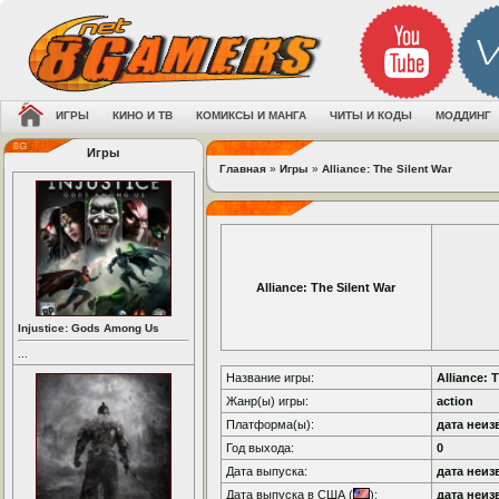
ИГРЫ
КИНО И ТВ
КОМИКСЫ И МАНГА
ЧИТЫ И КОДЫ
МОДДИНГ
Игры
Главная
»
Игры
»
Alliance: The Silent War
Alliance: The Silent War
Injustice: Gods Among Us
...
Название игры:
Alliance: 
Жанр(ы) игры:
action
Платформа(ы):
дата неиз
Год выхода:
0
Дата выпуска:
дата неиз
Дата выпуска в США (
):
дата неиз