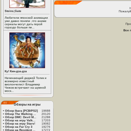
Steins;Gate
Пожалуй
Любители японской анимации
уже давно поняли ,что аниме
Про
сериалы могут дать порой
гораздо больше пи...
Все 
Ку! Кин-дза-дза
Начинающий диджей Толик и
всемирно известный
виолончелист Владимир
Чижов встречают на шумной
моск...
Обзоры на игры
•
Обзор Ibara [PCB/PS2]
19688
•
Обзор The Walking ...
20120
•
Обзор DMC: Devil M...
21288
•
Обзор на игру Valk...
17203
•
Обзор на игру Stars!
19082
•
Обзор на Far Cry 3
19276
•
Обзор на Resident ...
17272