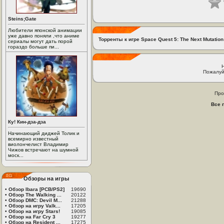
Steins;Gate
Любители японской анимации
уже давно поняли ,что аниме
Торренты к игре Space Quest 5: The Next Mutation
сериалы могут дать порой
гораздо больше пи...
Пожалуй
Про
Все 
Ку! Кин-дза-дза
Начинающий диджей Толик и
всемирно известный
виолончелист Владимир
Чижов встречают на шумной
моск...
Обзоры на игры
•
Обзор Ibara [PCB/PS2]
19690
•
Обзор The Walking ...
20122
•
Обзор DMC: Devil M...
21288
•
Обзор на игру Valk...
17205
•
Обзор на игру Stars!
19085
•
Обзор на Far Cry 3
19277
•
Обзор на Resident ...
17275