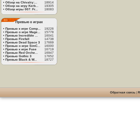
•
Обзор на Chivalry:...
18914
•
Обзор на игру Kerb...
19305
•
Обзор игры 007: Fr...
18083
Превью о играх
•
Превью к игре Comp...
19226
•
Превью о игре Mage...
15778
•
Превью Incredible ...
16041
•
Превью Firefall
14738
•
Превью Dead Space 3
17669
•
Превью о игре SimC...
16000
•
Превью к игре Fuse
16719
•
Превью Red Orche...
16947
•
Превью Gothic 3
17652
•
Превью Black & W...
18727
Обратная связь
|