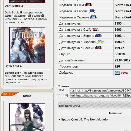
Издатель в США (
):
Sierra On-
Dark Souls 2
Издатель в Европе (
):
Sierra On-
Dark Souls II - вторая часть
самой хардкорной ролевой
Издатель в Украине (
):
Sierra On-
игры 2011-2012 года, с новым
героем, сюжето...
Дата выпуска:
1993 г.
Дата выпуска в США (
):
1993 г.
Дата выпуска в Европе (
):
1993 г.
Дата выпуска в Украине (
):
1993 г.
Дата выпуска в России (
):
1993 г.
Оценка:
0/100%
Дата публикации:
21.04.2012
Battlefield 4
Просмотров:
926
Добавил:
Battlefield 4
- продолжение
Vova
венценосного мультиплеер-
ориентированного шутера от
первого ли...
Ссылки
HTML:
[BB Url]:
Кино
Похожие игры
Название
•
Space Quest 5: The Next Mutation