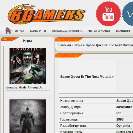
ИГРЫ
КИНО И ТВ
КОМИКСЫ И МАНГА
ЧИТЫ И КОДЫ
МОДДИНГ
Игры
Главная
»
Игры
»
Space Quest 5: The Next Mutati
Space Quest 5: The Next Mutation
Injustice: Gods Among Us
...
Название игры:
Space Que
Жанр(ы) игры:
adventure
Платформа(ы):
PC
Год выхода:
1993
Разработчик игры:
Dynamix
Издатель игры:
Sierra On-