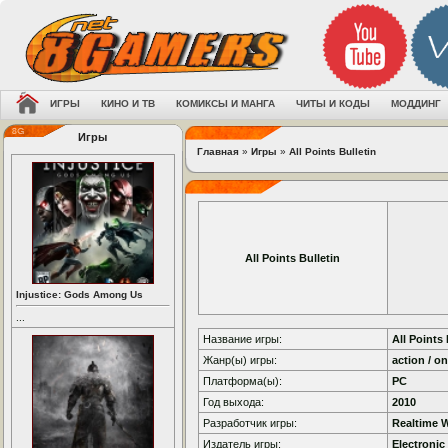
ИГРЫ
КИНО И ТВ
КОМИКСЫ И МАНГА
ЧИТЫ И КОДЫ
МОДДИНГ
Игры
Главная
»
Игры
»
All Points Bulletin
All Points Bulletin
Injustice: Gods Among Us
...
Название игры:
All Points 
Жанр(ы) игры:
action / on
Платформа(ы):
PC
Год выхода:
2010
Разработчик игры:
Realtime 
Издатель игры:
Electronic