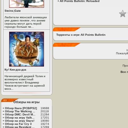
•
All Points Bulletin: Reloaded
Steins;Gate
Любители японской анимации
уже давно поняли ,что аниме
сериалы могут дать порой
гораздо больше пи...
Торренты к игре All Points Bulletin
Пожалуй
Про
Ку! Кин-дза-дза
Все 
Начинающий диджей Толик и
всемирно известный
виолончелист Владимир
Чижов встречают на шумной
моск...
Обзоры на игры
•
Обзор Ibara [PCB/PS2]
19688
•
Обзор The Walking ...
20118
•
Обзор DMC: Devil M...
21284
•
Обзор на игру Valk...
17201
•
Обзор на игру Stars!
19080
•
Обзор на Far Cry 3
19274
•
Обзор на Resident ...
17269