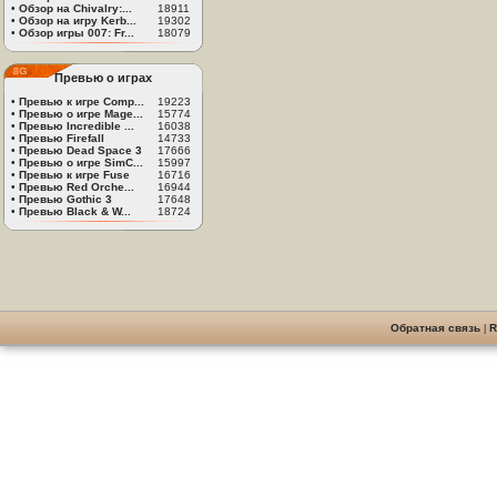
•
Обзор на Chivalry:...
18911
•
Обзор на игру Kerb...
19302
•
Обзор игры 007: Fr...
18079
Превью о играх
•
Превью к игре Comp...
19223
•
Превью о игре Mage...
15774
•
Превью Incredible ...
16038
•
Превью Firefall
14733
•
Превью Dead Space 3
17666
•
Превью о игре SimC...
15997
•
Превью к игре Fuse
16716
•
Превью Red Orche...
16944
•
Превью Gothic 3
17648
•
Превью Black & W...
18724
Обратная связь
|