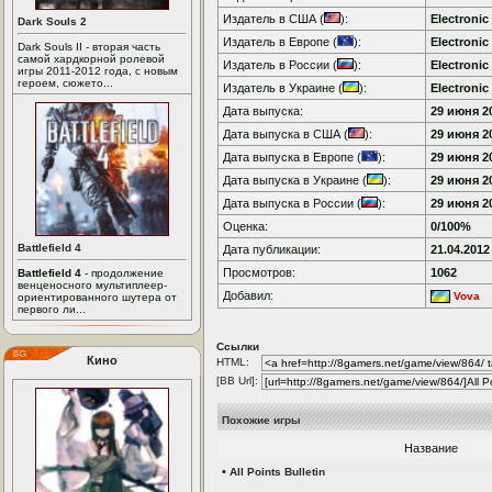
Издатель в США (
):
Electronic
Dark Souls 2
Издатель в Европе (
):
Electronic
Dark Souls II - вторая часть
самой хардкорной ролевой
Издатель в России (
):
Electronic
игры 2011-2012 года, с новым
героем, сюжето...
Издатель в Украине (
):
Electronic
Дата выпуска:
29 июня 20
Дата выпуска в США (
):
29 июня 20
Дата выпуска в Европе (
):
29 июня 20
Дата выпуска в Украине (
):
29 июня 20
Дата выпуска в России (
):
29 июня 20
Оценка:
0/100%
Battlefield 4
Дата публикации:
21.04.2012
Просмотров:
1062
Battlefield 4
- продолжение
венценосного мультиплеер-
Добавил:
Vova
ориентированного шутера от
первого ли...
Ссылки
Кино
HTML:
[BB Url]:
Похожие игры
Название
•
All Points Bulletin