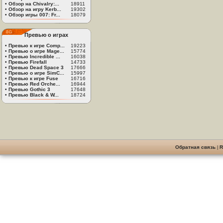
•
Обзор на Chivalry:...
18911
•
Обзор на игру Kerb...
19302
•
Обзор игры 007: Fr...
18079
Превью о играх
•
Превью к игре Comp...
19223
•
Превью о игре Mage...
15774
•
Превью Incredible ...
16038
•
Превью Firefall
14733
•
Превью Dead Space 3
17666
•
Превью о игре SimC...
15997
•
Превью к игре Fuse
16716
•
Превью Red Orche...
16944
•
Превью Gothic 3
17648
•
Превью Black & W...
18724
Обратная связь
|