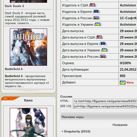
Издатель в США (
):
Activision
Dark Souls 2
Издатель в Европе (
):
Activision
Dark Souls II - вторая часть
самой хардкорной ролевой
Издатель в России (
):
1С-СофтК
игры 2011-2012 года, с новым
героем, сюжето...
Издатель в Украине (
):
Activision
Дата выпуска:
29 июня 20
Дата выпуска в США (
):
29 июня 20
Дата выпуска в Европе (
):
29 июня 20
Дата выпуска в Украине (
):
29 июня 20
Дата выпуска в России (
):
29 июня 20
Оценка:
0/100%
Battlefield 4
Дата публикации:
21.04.2012
Просмотров:
855
Battlefield 4
- продолжение
венценосного мультиплеер-
Добавил:
Vova
ориентированного шутера от
первого ли...
Ссылки
Кино
HTML:
[BB Url]:
Похожие игры
Название
•
Singularity (2010)