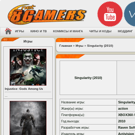
ИГРЫ
КИНО И ТВ
КОМИКСЫ И МАНГА
ЧИТЫ И КОДЫ
МОДДИНГ
Игры
Главная
»
Игры
»
Singularity (2010)
Singularity (2010)
Injustice: Gods Among Us
...
Название игры:
Singularit
Жанр(ы) игры:
action
Платформа(ы):
XBOX360 /
Год выхода:
2010
Разработчик игры:
Raven Sof
Издатель игры:
Activision