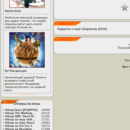
Steins;Gate
Любители японской анимации
уже давно поняли ,что аниме
сериалы могут дать порой
гораздо больше пи...
Торренты к игре Singularity (2010)
Пожалуй
Про
Все 
Ку! Кин-дза-дза
Начинающий диджей Толик и
всемирно известный
виолончелист Владимир
Чижов встречают на шумной
моск...
Обзоры на игры
•
Обзор Ibara [PCB/PS2]
19688
•
Обзор The Walking ...
20118
•
Обзор DMC: Devil M...
21284
•
Обзор на игру Valk...
17201
•
Обзор на игру Stars!
19080
•
Обзор на Far Cry 3
19274
•
Обзор на Resident ...
17269