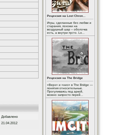
Рецензия на Lost Chron...
Игры, сделанные без любви и
старания, похожи на
воздушный шар – оболочка
есть, а внутри пусто. Lo...
Рецензия на The Bridge
«Верх» и «низ» в The Bridge —
понятия относительные.
Прогуливаясь под аркой,
можно запросто перей...
Добавлено
21.04.2012