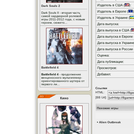
Издатель в США (
):
Dark Souls 2
Издатель в Европе (
)
Dark Souls II - вторая часть
самой хардкорной ролевой
Издатель в Украине (
игры 2011-2012 года, с новым
героем, сюжето...
Дата выпуска:
Дата выпуска в США (
Дата выпуска в Европе 
Дата выпуска в Украине
Дата выпуска в России 
Оценка:
Дата публикации:
Battlefield 4
Просмотров:
Добавил:
Battlefield 4
- продолжение
венценосного мультиплеер-
ориентированного шутера от
первого ли...
Ссылки
HTML:
[BB Url]:
Кино
Похожие игры
•
Alien Outbreak