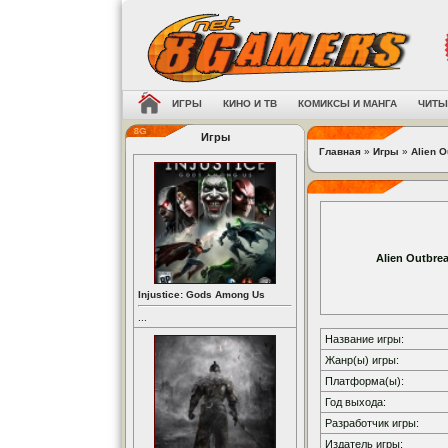
ИГРЫ
КИНО И ТВ
КОМИКСЫ И МАНГА
ЧИТЫ
Игры
Главная
»
Игры
»
Alien O
Alien Outbre
Injustice: Gods Among Us
...
Название игры:
Жанр(ы) игры:
Платформа(ы):
Год выхода:
Разработчик игры:
Издатель игры: