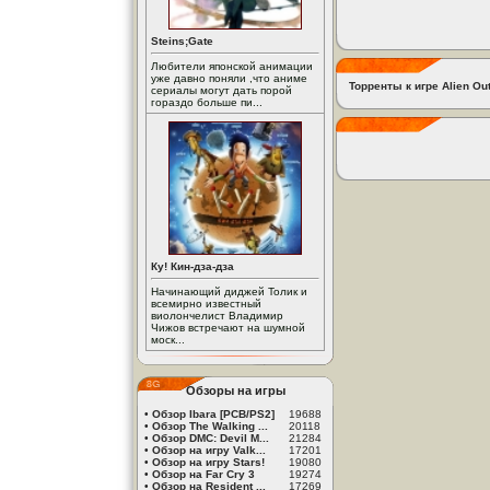
Steins;Gate
Любители японской анимации
уже давно поняли ,что аниме
Торренты к игре Alien Ou
сериалы могут дать порой
гораздо больше пи...
Ку! Кин-дза-дза
Начинающий диджей Толик и
всемирно известный
виолончелист Владимир
Чижов встречают на шумной
моск...
Обзоры на игры
•
Обзор Ibara [PCB/PS2]
19688
•
Обзор The Walking ...
20118
•
Обзор DMC: Devil M...
21284
•
Обзор на игру Valk...
17201
•
Обзор на игру Stars!
19080
•
Обзор на Far Cry 3
19274
•
Обзор на Resident ...
17269