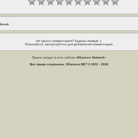
tbreak
Ни одного комментария? Будешь первым :).
Пожалуйста, авторизуйтесь для добавления комментария.
Проект входит в сеть сайтов «
8Gamers Network
»
Все права сохранены. 8Gamers.NET © 2011 - 2026