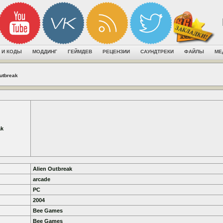
 И КОДЫ
МОДДИНГ
ГЕЙМДЕВ
РЕЦЕНЗИИ
САУНДТРЕКИ
ФАЙЛЫ
МЕ
utbreak
ak
Alien Outbreak
arcade
PC
2004
Bee Games
Bee Games