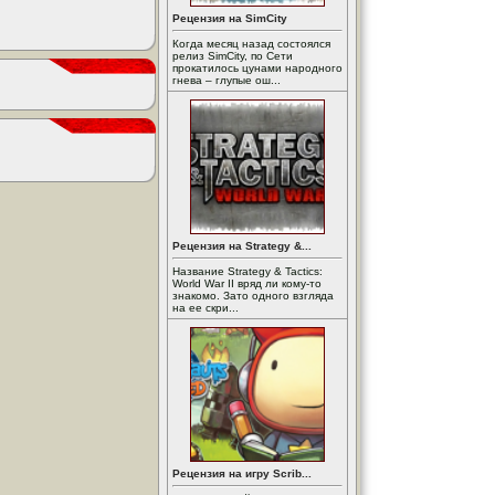
Рецензия на SimCity
Когда месяц назад состоялся
релиз SimCity, по Сети
прокатилось цунами народного
гнева – глупые ош...
Рецензия на Strategy &...
Название Strategy & Tactics:
World War II вряд ли кому-то
знакомо. Зато одного взгляда
на ее скри...
Рецензия на игру Scrib...