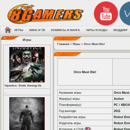
ИГРЫ
КИНО И ТВ
КОМИКСЫ И МАНГА
ЧИТЫ И КОДЫ
МОДДИНГ
Игры
Главная
»
Игры
»
Orcs Must Die!
Orcs Must Die!
Injustice: Gods Among Us
...
Название игры:
Orcs Must 
Жанр(ы) игры:
Action
Платформа(ы):
PC / XBOX
Год выхода:
2011
Разработчик игры:
Robot Ent
Издатель игры:
Robot Ent
Издатель в США (
):
Robot Ent