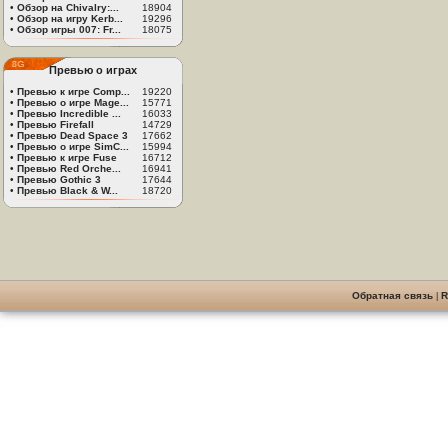
•
Обзор на Chivalry:...
18904
•
Обзор на игру Kerb...
19296
•
Обзор игры 007: Fr...
18075
Превью о играх
•
Превью к игре Comp...
19220
•
Превью о игре Mage...
15771
•
Превью Incredible ...
16033
•
Превью Firefall
14729
•
Превью Dead Space 3
17662
•
Превью о игре SimC...
15994
•
Превью к игре Fuse
16712
•
Превью Red Orche...
16941
•
Превью Gothic 3
17644
•
Превью Black & W...
18720
Обратная связь
|