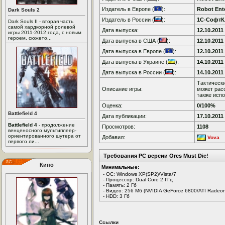
Издатель в Европе (
):
Robot Ent
Dark Souls 2
Издатель в России (
):
1С-СофтК
Dark Souls II - вторая часть
самой хардкорной ролевой
Дата выпуска:
12.10.2011
игры 2011-2012 года, с новым
героем, сюжето...
Дата выпуска в США (
):
12.10.2011
Дата выпуска в Европе (
):
12.10.2011
Дата выпуска в Украине (
):
14.10.2011
Дата выпуска в России (
):
14.10.2011
Тактически
Описание игры:
может рас
также испо
Оценка:
0/100%
Battlefield 4
Дата публикации:
17.10.2011
Battlefield 4
- продолжение
Просмотров:
1108
венценосного мультиплеер-
ориентированного шутера от
Добавил:
Vova
первого ли...
Требования PC версии Orcs Must Die!
Кино
Минимальные:
- ОС: Windows XP(SP2)/Vista/7
- Процессор: Dual Core 2 ГГц
- Память: 2 Гб
- Видео: 256 Мб (NVIDIA GeForce 6800/ATI Radeo
- HDD: 3 Гб
Ссылки