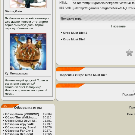
HTML:
[BB Url]:
Steins;Gate
Любители японской анимации
Похожие игры
уже давно поняли ,что аниме
сериалы могут дать порой
Название
гораздо больше пи...
•
Orcs Must Die! 2
•
Orcs Must Die!
Ку! Кин-дза-дза
Торренты к игре Orcs Must Die!
Начинающий диджей Толик и
всемирно известный
виолончелист Владимир
Чижов встречают на шумной
моск...
Пожалуй
Обзоры на игры
Про
•
Обзор Ibara [PCB/PS2]
19684
Все 
•
Обзор The Walking ...
20115
•
Обзор DMC: Devil M...
21281
•
Обзор на игру Valk...
17197
•
Обзор на игру Stars!
19076
•
Обзор на Far Cry 3
19271
•
Обзор на Resident ...
17265