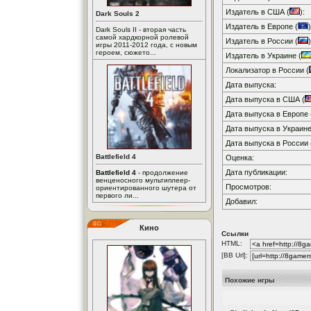
Издатель в США (
):
Dark Souls 2
Издатель в Европе (
)
Dark Souls II - вторая часть
самой хардкорной ролевой
Издатель в России (
)
игры 2011-2012 года, с новым
героем, сюжето...
Издатель в Украине (
Локализатор в России (
Дата выпуска:
Дата выпуска в США (
Дата выпуска в Европе 
Дата выпуска в Украине
Дата выпуска в России 
Battlefield 4
Оценка:
Дата публикации:
Battlefield 4
- продолжение
венценосного мультиплеер-
Просмотров:
ориентированного шутера от
первого ли...
Добавил:
Кино
Ссылки
HTML:
[BB Url]:
Похожие игры