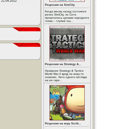
21.04.2012
Рецензия на SimCity
Когда месяц назад состоялся
релиз SimCity, по Сети
прокатилось цунами народного
гнева – глупые ош...
Рецензия на Strategy &...
Название Strategy & Tactics:
World War II вряд ли кому-то
знакомо. Зато одного взгляда
на ее скри...
Рецензия на игру Scrib...