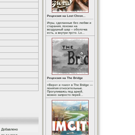
Рецензия на Lost Chron...
Игры, сделанные без любви и
старания, похожи на
воздушный шар – оболочка
есть, а внутри пусто. Lo...
Рецензия на The Bridge
«Верх» и «низ» в The Bridge —
понятия относительные.
Прогуливаясь под аркой,
можно запросто перей...
Добавлено