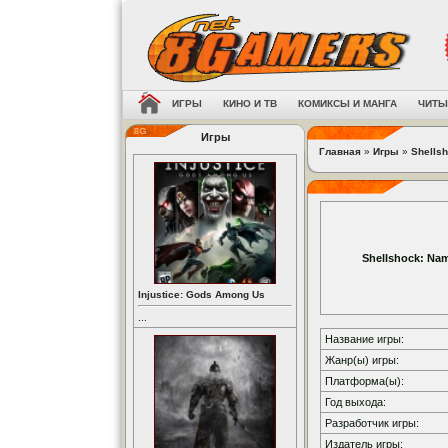
ИГРЫ
КИНО И ТВ
КОМИКСЫ И МАНГА
ЧИТЫ
Игры
Главная
»
Игры
»
Shellsh
Shellshock: Nam
Injustice: Gods Among Us
...
Название игры:
Жанр(ы) игры:
Платформа(ы):
Год выхода:
Разработчик игры:
Издатель игры: