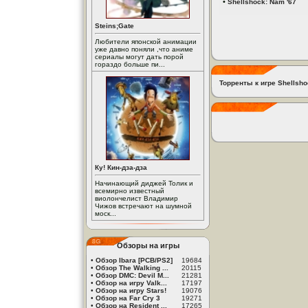
•
Shellshock: Nam '67
Steins;Gate
Любители японской анимации
уже давно поняли ,что аниме
сериалы могут дать порой
гораздо больше пи...
Торренты к игре Shellsho
Ку! Кин-дза-дза
Начинающий диджей Толик и
всемирно известный
виолончелист Владимир
Чижов встречают на шумной
моск...
Обзоры на игры
•
Обзор Ibara [PCB/PS2]
19684
•
Обзор The Walking ...
20115
•
Обзор DMC: Devil M...
21281
•
Обзор на игру Valk...
17197
•
Обзор на игру Stars!
19076
•
Обзор на Far Cry 3
19271
•
Обзор на Resident ...
17265