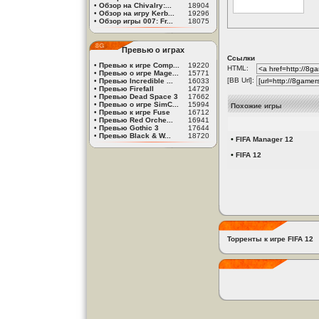
•
Обзор на Chivalry:...
18904
•
Обзор на игру Kerb...
19296
•
Обзор игры 007: Fr...
18075
Превью о играх
Ссылки
•
Превью к игре Comp...
19220
HTML:
•
Превью о игре Mage...
15771
[BB Url]:
•
Превью Incredible ...
16033
•
Превью Firefall
14729
•
Превью Dead Space 3
17662
•
Превью о игре SimC...
15994
Похожие игры
•
Превью к игре Fuse
16712
•
Превью Red Orche...
16941
•
Превью Gothic 3
17644
•
Превью Black & W...
18720
•
FIFA Manager 12
•
FIFA 12
Торренты к игре FIFA 12