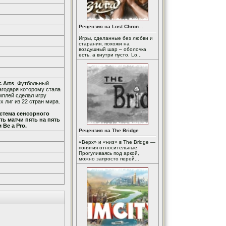
Рецензия на Lost Chron...
Игры, сделанные без любви и
старания, похожи на
воздушный шар – оболочка
есть, а внутри пусто. Lo...
c Arts
. Футбольный
лагодаря которому стала
мплей сделал игру
лиг из 22 стран мира.
стема сенсорного
ь матчи пять на пять
 Be a Pro.
Рецензия на The Bridge
«Верх» и «низ» в The Bridge —
понятия относительные.
Прогуливаясь под аркой,
можно запросто перей...