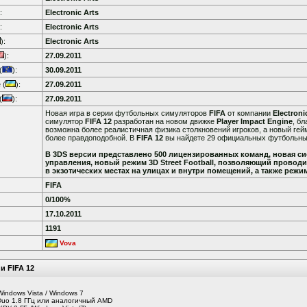
:
Electronic Arts
:
Electronic Arts
):
Electronic Arts
):
27.09.2011
(
):
30.09.2011
 (
):
27.09.2011
(
):
27.09.2011
Новая игра в серии футбольных симуляторов
FIFA
от компании
Electroni
симулятор
FIFA 12
разработан на новом движке
Player Impact Engine
, б
возможна более реалистичная физика столкновений игроков, а новый гей
более правдоподобной. В
FIFA 12
вы найдете 29 официальных футбольных 
В 3DS версии представлено 500 лицензированных команд, новая си
управления, новый режим 3D Street Football, позволяющий проводит
в экзотических местах на улицах и внутри помещений, а также режим
FIFA
0/100%
17.10.2011
1191
Vova
и FIFA 12
Windows Vista / Windows 7
2Duo 1.8 ГГц или аналогичный AMD