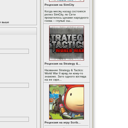
Рецензия на SimCity
Когда месяц назад состоялся
релиз SimCity, по Сети
прокатилось цунами народного
гнева – глупые ош...
 и выше
Рецензия на Strategy &...
Название Strategy & Tactics:
World War II вряд ли кому-то
знакомо. Зато одного взгляда
на ее скри...
Рецензия на игру Scrib...