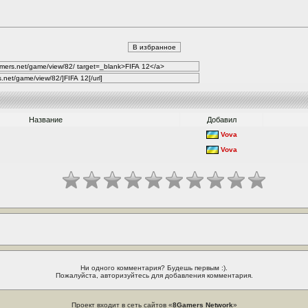
Название
Добавил
Vova
Vova
Ни одного комментария? Будешь первым :).
Пожалуйста, авторизуйтесь для добавления комментария.
Проект входит в сеть сайтов «
8Gamers Network
»