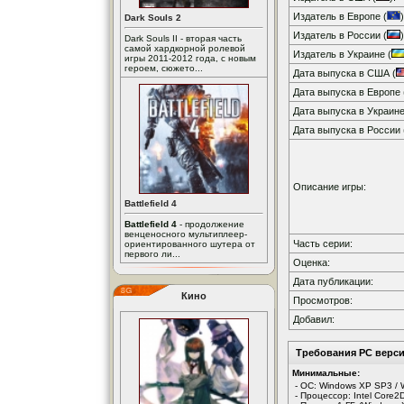
Издатель в Европе (
)
Dark Souls 2
Издатель в России (
)
Dark Souls II - вторая часть
самой хардкорной ролевой
Издатель в Украине (
игры 2011-2012 года, с новым
героем, сюжето...
Дата выпуска в США (
Дата выпуска в Европе 
Дата выпуска в Украине
Дата выпуска в России 
Описание игры:
Battlefield 4
Battlefield 4
- продолжение
венценосного мультиплеер-
Часть серии:
ориентированного шутера от
первого ли...
Оценка:
Дата публикации:
Кино
Просмотров:
Добавил:
Требования PC верси
Минимальные:
- ОС: Windows XP SP3 / 
- Процессор: Intel Core