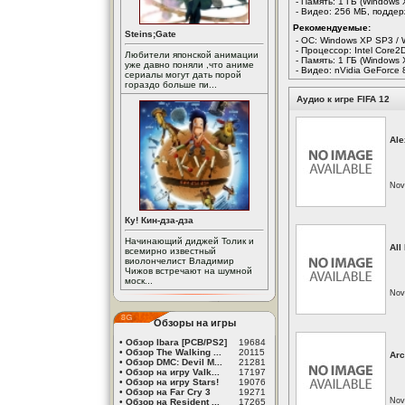
- Память: 1 ГБ (Windows 
- Видео: 256 МБ, подде
Рекомендуемые:
Steins;Gate
- ОС: Windows XP SP3 / 
- Процессор: Intel Core
Любители японской анимации
- Память: 1 ГБ (Windows 
уже давно поняли ,что аниме
- Видео: nVidia GeForc
сериалы могут дать порой
гораздо больше пи...
Аудио к игре FIFA 12
Ale
Nov
Ку! Кин-дза-дза
Начинающий диджей Толик и
All
всемирно известный
виолончелист Владимир
Чижов встречают на шумной
моск...
Nov
Обзоры на игры
•
Обзор Ibara [PCB/PS2]
19684
•
Обзор The Walking ...
20115
Arc
•
Обзор DMC: Devil M...
21281
•
Обзор на игру Valk...
17197
•
Обзор на игру Stars!
19076
•
Обзор на Far Cry 3
19271
Nov
•
Обзор на Resident ...
17265