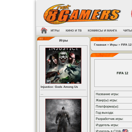
ИГРЫ
КИНО И ТВ
КОМИКСЫ И МАНГА
ЧИТЫ
Игры
Главная
»
Игры
»
FIFA 12
FIFA 12
Injustice: Gods Among Us
...
Название игры:
Жанр(ы) игры:
Платформа(ы):
Год выхода:
Разработчик игры:
Издатель игры:
Издатель в США (
):