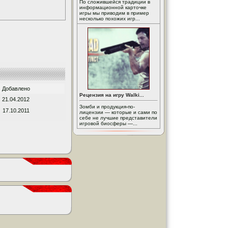
По сложившейся традиции в
информационной карточке
игры мы приводим в пример
несколько похожих игр...
Добавлено
Рецензия на игру Walki...
21.04.2012
Зомби и продукция-по-
17.10.2011
лицензии — которые и сами по
себе не лучшие представители
игровой биосферы —...