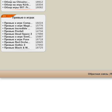
•
Обзор на Chivalry:...
18912
•
Обзор на игру Kerb...
19304
•
Обзор игры 007: Fr...
18082
Превью о играх
•
Превью к игре Comp...
19224
•
Превью о игре Mage...
15776
•
Превью Incredible ...
16040
•
Превью Firefall
14734
•
Превью Dead Space 3
17666
•
Превью о игре SimC...
15997
•
Превью к игре Fuse
16718
•
Превью Red Orche...
16945
•
Превью Gothic 3
17650
•
Превью Black & W...
18725
Обратная связь
|