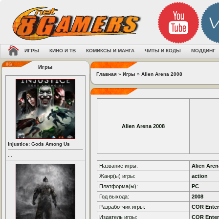
ИГРЫ
КИНО И ТВ
КОМИКСЫ И МАНГА
ЧИТЫ И КОДЫ
МОДДИНГ
Игры
Главная
»
Игры
»
Alien Arena 2008
Alien Arena 2008
Injustice: Gods Among Us
...
Название игры:
Alien Aren
Жанр(ы) игры:
action
Платформа(ы):
PC
Год выхода:
2008
Разработчик игры:
COR Enter
Издатель игры:
COR Enter