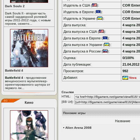
Издатель в США (
):
COR Enter
Dark Souls 2
Издатель в Европе (
):
COR Enter
Dark Souls II - вторая часть
самой хардкорной ролевой
Издатель в Украине (
):
COR Enter
игры 2011-2012 года, с новым
героем, сюжето...
Дата выпуска:
4 марта 20
Дата выпуска в США (
):
4 марта 20
Дата выпуска в Европе (
):
4 марта 20
Дата выпуска в Украине (
):
4 марта 20
Дата выпуска в России (
):
4 марта 20
Оценка:
0/100%
Дата публикации:
21.04.2012
Battlefield 4
Просмотров:
992
Добавил:
Battlefield 4
- продолжение
Vova
венценосного мультиплеер-
ориентированного шутера от
первого ли...
Ссылки
HTML:
[BB Url]:
Кино
Похожие игры
Название
•
Alien Arena 2008