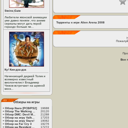
Steins;Gate
Любители японской анимации
уже давно поняли ,что аниме
Торренты к игре Alien Arena 2008
сериалы могут дать порой
гораздо больше пи...
Пожалуй
Про
Все 
Ку! Кин-дза-дза
Начинающий диджей Толик и
всемирно известный
виолончелист Владимир
Чижов встречают на шумной
моск...
Обзоры на игры
•
Обзор Ibara [PCB/PS2]
19688
•
Обзор The Walking ...
20120
•
Обзор DMC: Devil M...
21288
•
Обзор на игру Valk...
17203
•
Обзор на игру Stars!
19082
•
Обзор на Far Cry 3
19276
•
Обзор на Resident ...
17272