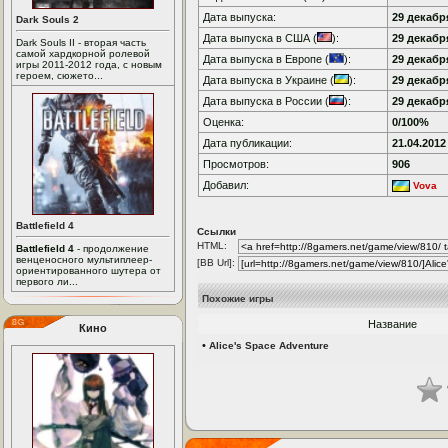
Дата выпуска:
29 декабря
Dark Souls 2
Дата выпуска в США (
):
29 декабря
Dark Souls II - вторая часть
самой хардкорной ролевой
Дата выпуска в Европе (
):
29 декабря
игры 2011-2012 года, с новым
героем, сюжето...
Дата выпуска в Украине (
):
29 декабря
Дата выпуска в России (
):
29 декабря
Оценка:
0/100%
Дата публикации:
21.04.2012
Просмотров:
906
Добавил:
Vova
Battlefield 4
Ссылки
HTML:
Battlefield 4
- продолжение
венценосного мультиплеер-
[BB Url]:
ориентированного шутера от
первого ли...
Похожие игры
Название
Кино
•
Alice's Space Adventure