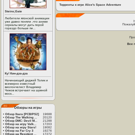
Торренты к игре Alice's Space Adventure
Steins;Gate
Любители японской анимации
уже давно поняли ,что аниме
Пожалуй
сериалы могут дать порой
гораздо больше пи...
Про
Все 
Ку! Кин-дза-дза
Начинающий диджей Толик и
всемирно известный
виолончелист Владимир
Чижов встречают на шумной
моск...
Обзоры на игры
•
Обзор Ibara [PCB/PS2]
19688
•
Обзор The Walking ...
20120
•
Обзор DMC: Devil M...
21288
•
Обзор на игру Valk...
17203
•
Обзор на игру Stars!
19082
•
Обзор на Far Cry 3
19276
•
Обзор на Resident ...
17272