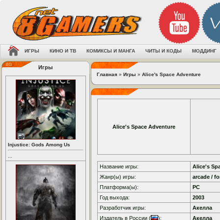
ИГРЫ
КИНО И ТВ
КОМИКСЫ И МАНГА
ЧИТЫ И КОДЫ
МОДДИНГ
Игры
Главная
»
Игры
»
Alice's Space Adventure
Alice's Space Adventure
Injustice: Gods Among Us
...
Название игры:
Alice's Sp
Жанр(ы) игры:
arcade / fo
Платформа(ы):
PC
Год выхода:
2003
Разработчик игры:
Акелла
Издатель в России (
):
Акелла