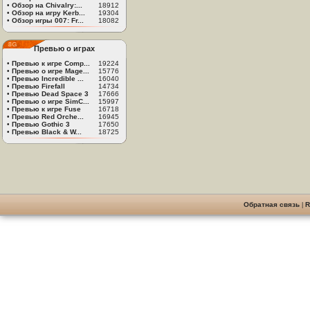
•
Обзор на Chivalry:...
18912
•
Обзор на игру Kerb...
19304
•
Обзор игры 007: Fr...
18082
Превью о играх
•
Превью к игре Comp...
19224
•
Превью о игре Mage...
15776
•
Превью Incredible ...
16040
•
Превью Firefall
14734
•
Превью Dead Space 3
17666
•
Превью о игре SimC...
15997
•
Превью к игре Fuse
16718
•
Превью Red Orche...
16945
•
Превью Gothic 3
17650
•
Превью Black & W...
18725
Обратная связь
|