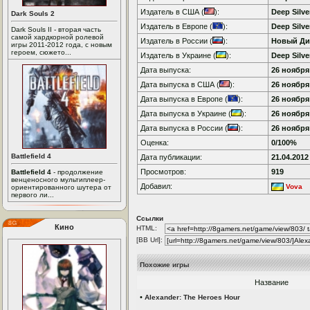
Издатель в США (
):
Deep Silve
Dark Souls 2
Издатель в Европе (
):
Deep Silve
Dark Souls II - вторая часть
самой хардкорной ролевой
Издатель в России (
):
Новый Ди
игры 2011-2012 года, с новым
героем, сюжето...
Издатель в Украине (
):
Deep Silve
Дата выпуска:
26 ноября 
Дата выпуска в США (
):
26 ноября 
Дата выпуска в Европе (
):
26 ноября 
Дата выпуска в Украине (
):
26 ноября 
Дата выпуска в России (
):
26 ноября 
Оценка:
0/100%
Battlefield 4
Дата публикации:
21.04.2012
Просмотров:
919
Battlefield 4
- продолжение
венценосного мультиплеер-
Добавил:
Vova
ориентированного шутера от
первого ли...
Ссылки
Кино
HTML:
[BB Url]:
Похожие игры
Название
•
Alexander: The Heroes Hour