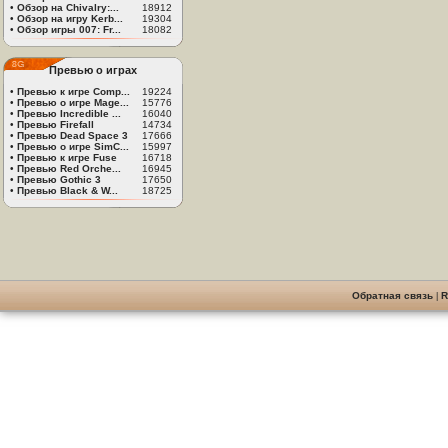
•
Обзор на Chivalry:...
18912
•
Обзор на игру Kerb...
19304
•
Обзор игры 007: Fr...
18082
Превью о играх
•
Превью к игре Comp...
19224
•
Превью о игре Mage...
15776
•
Превью Incredible ...
16040
•
Превью Firefall
14734
•
Превью Dead Space 3
17666
•
Превью о игре SimC...
15997
•
Превью к игре Fuse
16718
•
Превью Red Orche...
16945
•
Превью Gothic 3
17650
•
Превью Black & W...
18725
Обратная связь
|