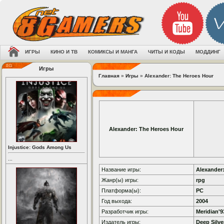
ИГРЫ
КИНО И ТВ
КОМИКСЫ И МАНГА
ЧИТЫ И КОДЫ
МОДДИНГ
Игры
Главная
»
Игры
»
Alexander: The Heroes Hour
Alexander: The Heroes Hour
Injustice: Gods Among Us
...
Название игры:
Alexander
Жанр(ы) игры:
rpg
Платформа(ы):
PC
Год выхода:
2004
Разработчик игры:
Meridian'9
Издатель игры:
Deep Silve