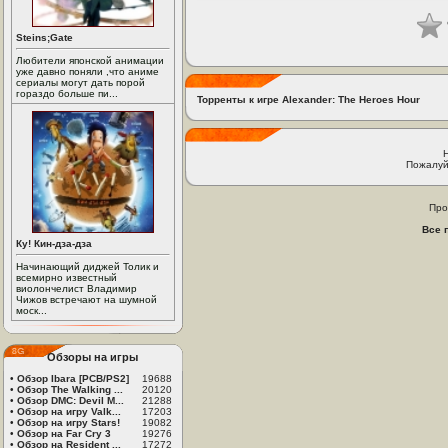
Steins;Gate
Любители японской анимации
уже давно поняли ,что аниме
сериалы могут дать порой
гораздо больше пи...
Торренты к игре Alexander: The Heroes Hour
Пожалуй
Про
Все 
Ку! Кин-дза-дза
Начинающий диджей Толик и
всемирно известный
виолончелист Владимир
Чижов встречают на шумной
моск...
Обзоры на игры
•
Обзор Ibara [PCB/PS2]
19688
•
Обзор The Walking ...
20120
•
Обзор DMC: Devil M...
21288
•
Обзор на игру Valk...
17203
•
Обзор на игру Stars!
19082
•
Обзор на Far Cry 3
19276
•
Обзор на Resident ...
17272