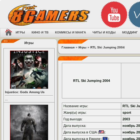
ИГРЫ
КИНО И ТВ
КОМИКСЫ И МАНГА
ЧИТЫ И КОДЫ
МОДДИНГ
Игры
Главная
»
Игры
»
RTL Ski Jumping 2004
RTL Ski Jumping 2004
Injustice: Gods Among Us
...
Название игры:
RTL Ski J
Жанр(ы) игры:
sport
Год выхода:
2003
Дата выпуска:
ноябрь 200
Дата выпуска в США (
):
ноябрь 200
Дата выпуска в Европе (
):
ноябрь 200