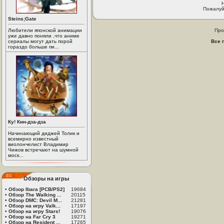
Пожалуй
Steins;Gate
Любители японской анимации
Про
уже давно поняли ,что аниме
сериалы могут дать порой
Все 
гораздо больше пи...
Ку! Кин-дза-дза
Начинающий диджей Толик и
всемирно известный
виолончелист Владимир
Чижов встречают на шумной
моск...
Обзоры на игры
•
Обзор Ibara [PCB/PS2]
19684
•
Обзор The Walking ...
20115
•
Обзор DMC: Devil M...
21281
•
Обзор на игру Valk...
17197
•
Обзор на игру Stars!
19076
•
Обзор на Far Cry 3
19271
•
Обзор на Resident ...
17265