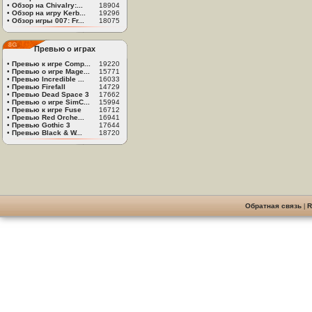
•
Обзор на Chivalry:...
18904
•
Обзор на игру Kerb...
19296
•
Обзор игры 007: Fr...
18075
Превью о играх
•
Превью к игре Comp...
19220
•
Превью о игре Mage...
15771
•
Превью Incredible ...
16033
•
Превью Firefall
14729
•
Превью Dead Space 3
17662
•
Превью о игре SimC...
15994
•
Превью к игре Fuse
16712
•
Превью Red Orche...
16941
•
Превью Gothic 3
17644
•
Превью Black & W...
18720
Обратная связь
|