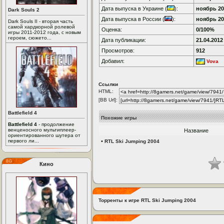
Дата выпуска в Украине (
):
ноябрь 200
Dark Souls 2
Дата выпуска в России (
):
ноябрь 200
Dark Souls II - вторая часть
самой хардкорной ролевой
Оценка:
0/100%
игры 2011-2012 года, с новым
героем, сюжето...
Дата публикации:
21.04.2012
Просмотров:
912
Добавил:
Vova
Ссылки
HTML:
[BB Url]:
Battlefield 4
Похожие игры
Battlefield 4
- продолжение
венценосного мультиплеер-
Название
ориентированного шутера от
первого ли...
•
RTL Ski Jumping 2004
Кино
Торренты к игре RTL Ski Jumping 2004