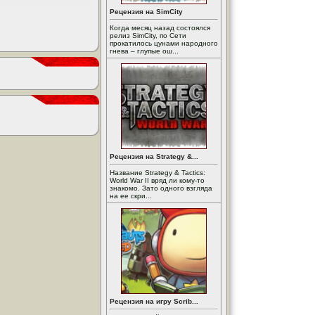
Рецензия на SimCity
Когда месяц назад состоялся
релиз SimCity, по Сети
прокатилось цунами народного
гнева – глупые ош...
Рецензия на Strategy &...
Название Strategy & Tactics:
World War II вряд ли кому-то
знакомо. Зато одного взгляда
на ее скри...
Рецензия на игру Scrib...