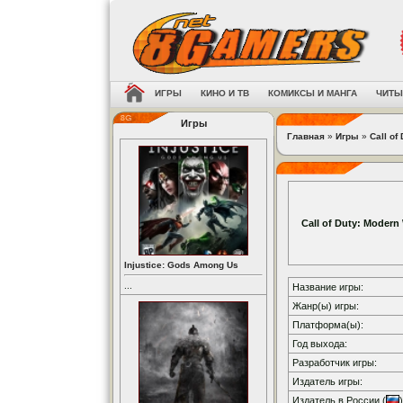
ИГРЫ
КИНО И ТВ
КОМИКСЫ И МАНГА
ЧИТЫ
Игры
Главная
»
Игры
»
Call of
Call of Duty: Modern 
Injustice: Gods Among Us
...
Название игры:
Жанр(ы) игры:
Платформа(ы):
Год выхода:
Разработчик игры:
Издатель игры:
Издатель в России (
)