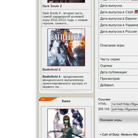
Дата выпуска:
Dark Souls 2
Дата выпуска в США (
Dark Souls II - вторая часть
самой хардкорной ролевой
Дата выпуска в Европе 
игры 2011-2012 года, с новым
героем, сюжето...
Дата выпуска в Украине
Дата выпуска в России 
Описание игры:
Часть серии:
Оценка:
Battlefield 4
Дата публикации:
Battlefield 4
- продолжение
Просмотров:
венценосного мультиплеер-
ориентированного шутера от
Добавил:
первого ли...
Ссылки
Кино
HTML:
[BB Url]:
Похожие игры
•
Call of Duty: Modern Wa