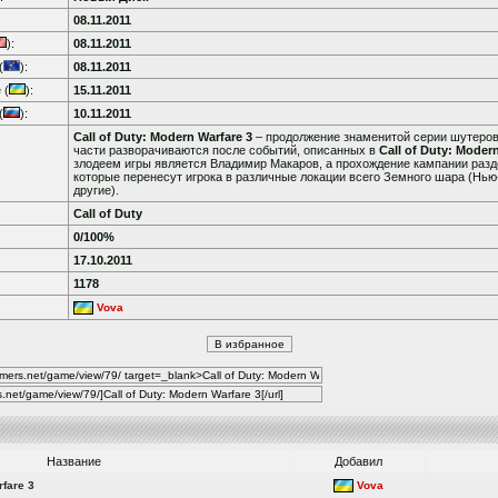
08.11.2011
):
08.11.2011
(
):
08.11.2011
 (
):
15.11.2011
(
):
10.11.2011
Call of Duty: Modern Warfare 3
– продолжение знаменитой серии шутеров
части разворачиваются после событий, описанных в
Call of Duty: Moder
злодеем игры является Владимир Макаров, а прохождение кампании разде
которые перенесут игрока в различные локации всего Земного шара (Нью
другие).
Call of Duty
0/100%
17.10.2011
1178
Vova
Название
Добавил
rfare 3
Vova