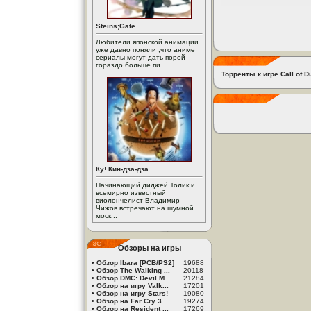
Steins;Gate
Любители японской анимации
уже давно поняли ,что аниме
сериалы могут дать порой
гораздо больше пи...
Торренты к игре Call of D
Ку! Кин-дза-дза
Начинающий диджей Толик и
всемирно известный
виолончелист Владимир
Чижов встречают на шумной
моск...
Обзоры на игры
•
Обзор Ibara [PCB/PS2]
19688
•
Обзор The Walking ...
20118
•
Обзор DMC: Devil M...
21284
•
Обзор на игру Valk...
17201
•
Обзор на игру Stars!
19080
•
Обзор на Far Cry 3
19274
•
Обзор на Resident ...
17269