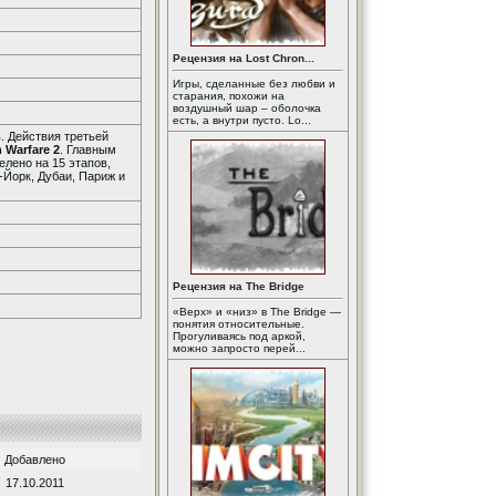
Рецензия на Lost Chron...
Игры, сделанные без любви и
старания, похожи на
воздушный шар – оболочка
есть, а внутри пусто. Lo...
. Действия третьей
n Warfare 2
. Главным
лено на 15 этапов,
-Йорк, Дубаи, Париж и
Рецензия на The Bridge
«Верх» и «низ» в The Bridge —
понятия относительные.
Прогуливаясь под аркой,
можно запросто перей...
Добавлено
17.10.2011