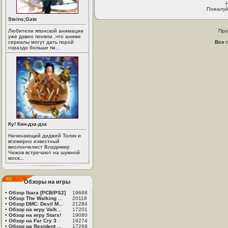
Пожалуй
Steins;Gate
Любители японской анимации
Про
уже давно поняли ,что аниме
сериалы могут дать порой
Все 
гораздо больше пи...
Ку! Кин-дза-дза
Начинающий диджей Толик и
всемирно известный
виолончелист Владимир
Чижов встречают на шумной
моск...
Обзоры на игры
•
Обзор Ibara [PCB/PS2]
19688
•
Обзор The Walking ...
20118
•
Обзор DMC: Devil M...
21284
•
Обзор на игру Valk...
17201
•
Обзор на игру Stars!
19080
•
Обзор на Far Cry 3
19274
•
Обзор на Resident ...
17269