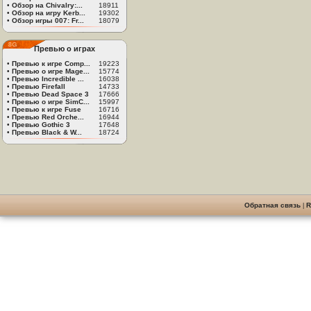
•
Обзор на Chivalry:...
18911
•
Обзор на игру Kerb...
19302
•
Обзор игры 007: Fr...
18079
Превью о играх
•
Превью к игре Comp...
19223
•
Превью о игре Mage...
15774
•
Превью Incredible ...
16038
•
Превью Firefall
14733
•
Превью Dead Space 3
17666
•
Превью о игре SimC...
15997
•
Превью к игре Fuse
16716
•
Превью Red Orche...
16944
•
Превью Gothic 3
17648
•
Превью Black & W...
18724
Обратная связь
|