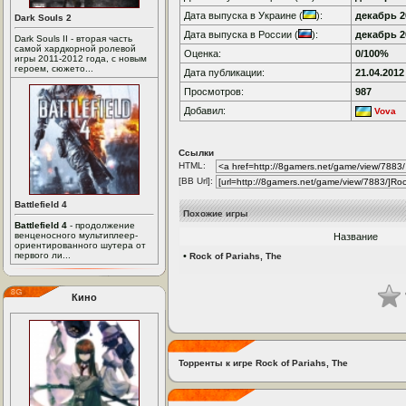
Дата выпуска в Украине (
):
декабрь 20
Dark Souls 2
Дата выпуска в России (
):
декабрь 20
Dark Souls II - вторая часть
самой хардкорной ролевой
Оценка:
0/100%
игры 2011-2012 года, с новым
героем, сюжето...
Дата публикации:
21.04.2012
Просмотров:
987
Добавил:
Vova
Ссылки
HTML:
[BB Url]:
Battlefield 4
Похожие игры
Battlefield 4
- продолжение
венценосного мультиплеер-
Название
ориентированного шутера от
первого ли...
•
Rock of Pariahs, The
Кино
Торренты к игре Rock of Pariahs, The