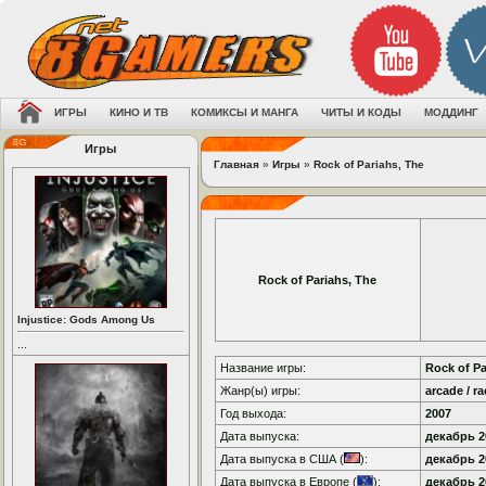
ИГРЫ
КИНО И ТВ
КОМИКСЫ И МАНГА
ЧИТЫ И КОДЫ
МОДДИНГ
Игры
Главная
»
Игры
»
Rock of Pariahs, The
Rock of Pariahs, The
Injustice: Gods Among Us
...
Название игры:
Rock of Pa
Жанр(ы) игры:
arcade / r
Год выхода:
2007
Дата выпуска:
декабрь 20
Дата выпуска в США (
):
декабрь 20
Дата выпуска в Европе (
):
декабрь 20