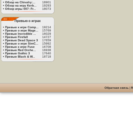
•
Обзор на Chivalry:...
18901
•
Обзор на игру Kerb...
19293
•
Обзор игры 007: Fr...
18073
Превью о играх
•
Превью к игре Comp...
19214
•
Превью о игре Mage...
15769
•
Превью Incredible ...
16029
•
Превью Firefall
14727
•
Превью Dead Space 3
17659
•
Превью о игре SimC...
15992
•
Превью к игре Fuse
16708
•
Превью Red Orche...
16938
•
Превью Gothic 3
17640
•
Превью Black & W...
18718
Обратная связь
|