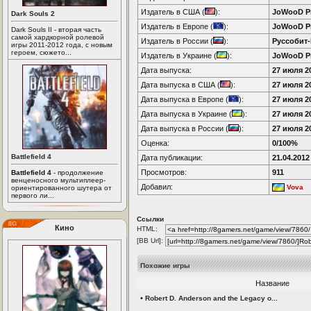
Издатель в США (
):
JoWooD P
Dark Souls 2
Издатель в Европе (
):
JoWooD P
Dark Souls II - вторая часть
самой хардкорной ролевой
Издатель в России (
):
Руссобит
игры 2011-2012 года, с новым
героем, сюжето...
Издатель в Украине (
):
JoWooD P
Дата выпуска:
27 июля 20
Дата выпуска в США (
):
27 июля 20
Дата выпуска в Европе (
):
27 июля 20
Дата выпуска в Украине (
):
27 июля 20
Дата выпуска в России (
):
27 июля 20
Оценка:
0/100%
Battlefield 4
Дата публикации:
21.04.2012
Просмотров:
911
Battlefield 4
- продолжение
венценосного мультиплеер-
Добавил:
Vova
ориентированного шутера от
первого ли...
Ссылки
Кино
HTML:
[BB Url]:
Похожие игры
Название
•
Robert D. Anderson and the Legacy o...