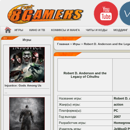
ИГРЫ
КИНО И ТВ
КОМИКСЫ И МАНГА
ЧИТЫ И КОДЫ
МОДДИНГ
Игры
Главная
»
Игры
»
Robert D. Anderson and the Lega
Robert D. Anderson and the
Legacy of Cthulhu
Injustice: Gods Among Us
...
Название игры:
Robert D.
Жанр(ы) игры:
action
Платформа(ы):
PC
Год выхода:
2007
Разработчик игры:
Homegrow
Издатель игры:
JoWooD P