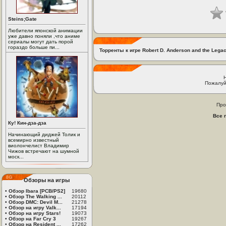
Steins;Gate
Любители японской анимации
уже давно поняли ,что аниме
сериалы могут дать порой
гораздо больше пи...
Торренты к игре Robert D. Anderson and the Legac
Пожалуй
Про
Все 
Ку! Кин-дза-дза
Начинающий диджей Толик и
всемирно известный
виолончелист Владимир
Чижов встречают на шумной
моск...
Обзоры на игры
•
Обзор Ibara [PCB/PS2]
19680
•
Обзор The Walking ...
20112
•
Обзор DMC: Devil M...
21278
•
Обзор на игру Valk...
17194
•
Обзор на игру Stars!
19073
•
Обзор на Far Cry 3
19267
•
Обзор на Resident ...
17262