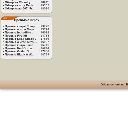
•
Обзор на Chivalry:...
18911
•
Обзор на игру Kerb...
19302
•
Обзор игры 007: Fr...
18079
Превью о играх
•
Превью к игре Comp...
19223
•
Превью о игре Mage...
15774
•
Превью Incredible ...
16038
•
Превью Firefall
14733
•
Превью Dead Space 3
17666
•
Превью о игре SimC...
15997
•
Превью к игре Fuse
16716
•
Превью Red Orche...
16944
•
Превью Gothic 3
17648
•
Превью Black & W...
18724
Обратная связь
|