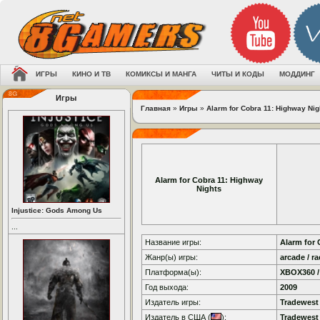
ИГРЫ
КИНО И ТВ
КОМИКСЫ И МАНГА
ЧИТЫ И КОДЫ
МОДДИНГ
Игры
Главная
»
Игры
»
Alarm for Cobra 11: Highway Nig
Alarm for Cobra 11: Highway
Nights
Injustice: Gods Among Us
...
Название игры:
Alarm for 
Жанр(ы) игры:
arcade / r
Платформа(ы):
XBOX360 /
Год выхода:
2009
Издатель игры:
Tradewes
Издатель в США (
):
Tradewes