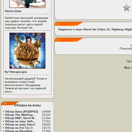
Steins;Gate
Любители японской анимации
уже давно поняли ,что аниме
сериалы могут дать порой
гораздо больше пи...
Торренты к игре Alarm for Cobra 11: Highway Nigh
Пожалуй
Про
Все 
Ку! Кин-дза-дза
Начинающий диджей Толик и
всемирно известный
виолончелист Владимир
Чижов встречают на шумной
моск...
Обзоры на игры
•
Обзор Ibara [PCB/PS2]
19688
•
Обзор The Walking ...
20118
•
Обзор DMC: Devil M...
21284
•
Обзор на игру Valk...
17201
•
Обзор на игру Stars!
19080
•
Обзор на Far Cry 3
19274
•
Обзор на Resident ...
17269