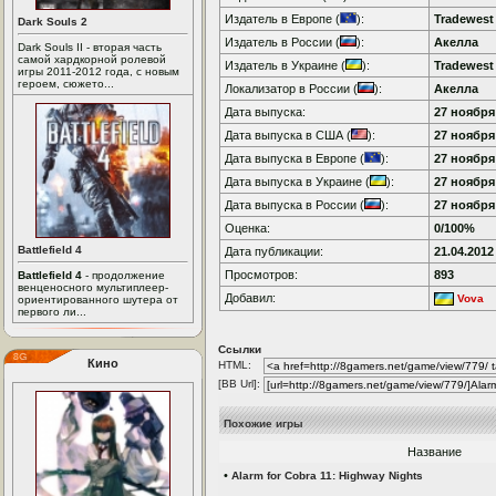
Издатель в Европе (
):
Tradewes
Dark Souls 2
Издатель в России (
):
Акелла
Dark Souls II - вторая часть
самой хардкорной ролевой
Издатель в Украине (
):
Tradewes
игры 2011-2012 года, с новым
героем, сюжето...
Локализатор в России (
):
Акелла
Дата выпуска:
27 ноября 
Дата выпуска в США (
):
27 ноября 
Дата выпуска в Европе (
):
27 ноября 
Дата выпуска в Украине (
):
27 ноября 
Дата выпуска в России (
):
27 ноября 
Оценка:
0/100%
Battlefield 4
Дата публикации:
21.04.2012
Просмотров:
893
Battlefield 4
- продолжение
венценосного мультиплеер-
Добавил:
Vova
ориентированного шутера от
первого ли...
Ссылки
Кино
HTML:
[BB Url]:
Похожие игры
Название
•
Alarm for Cobra 11: Highway Nights