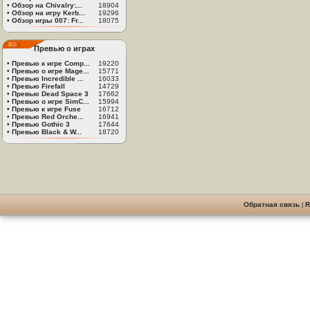
•
Обзор на Chivalry:...
18904
•
Обзор на игру Kerb...
19296
•
Обзор игры 007: Fr...
18075
Превью о играх
•
Превью к игре Comp...
19220
•
Превью о игре Mage...
15771
•
Превью Incredible ...
16033
•
Превью Firefall
14729
•
Превью Dead Space 3
17662
•
Превью о игре SimC...
15994
•
Превью к игре Fuse
16712
•
Превью Red Orche...
16941
•
Превью Gothic 3
17644
•
Превью Black & W...
18720
Обратная связь
|