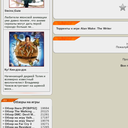
Steins;Gate
Любители японской анимации
уже давно поняли ,что аниме
сериалы могут дать порой
гораздо больше пи...
Торренты к игре Alan Wake: The Writer
Пожалуй
Про
Все 
Ку! Кин-дза-дза
Начинающий диджей Толик и
всемирно известный
виолончелист Владимир
Чижов встречают на шумной
моск...
Обзоры на игры
•
Обзор Ibara [PCB/PS2]
19684
•
Обзор The Walking ...
20115
•
Обзор DMC: Devil M...
21281
•
Обзор на игру Valk...
17197
•
Обзор на игру Stars!
19076
•
Обзор на Far Cry 3
19271
•
Обзор на Resident ...
17265