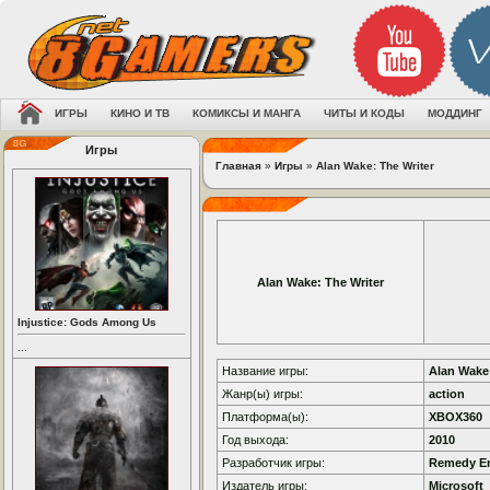
ИГРЫ
КИНО И ТВ
КОМИКСЫ И МАНГА
ЧИТЫ И КОДЫ
МОДДИНГ
Игры
Главная
»
Игры
»
Alan Wake: The Writer
Alan Wake: The Writer
Injustice: Gods Among Us
...
Название игры:
Alan Wake:
Жанр(ы) игры:
action
Платформа(ы):
XBOX360
Год выхода:
2010
Разработчик игры:
Remedy En
Издатель игры:
Microsoft