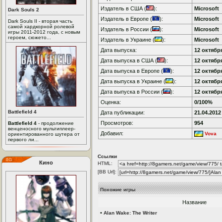
Издатель в США (
):
Microsoft
Dark Souls 2
Издатель в Европе (
):
Microsoft
Dark Souls II - вторая часть
самой хардкорной ролевой
Издатель в России (
):
Microsoft
игры 2011-2012 года, с новым
героем, сюжето...
Издатель в Украине (
):
Microsoft
Дата выпуска:
12 октября
Дата выпуска в США (
):
12 октября
Дата выпуска в Европе (
):
12 октября
Дата выпуска в Украине (
):
12 октября
Дата выпуска в России (
):
12 октября
Оценка:
0/100%
Battlefield 4
Дата публикации:
21.04.2012
Просмотров:
954
Battlefield 4
- продолжение
венценосного мультиплеер-
Добавил:
Vova
ориентированного шутера от
первого ли...
Ссылки
Кино
HTML:
[BB Url]:
Похожие игры
Название
•
Alan Wake: The Writer