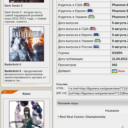
Издатель в США (
):
Phantom 
Dark Souls 2
Издатель в Европе (
):
Phantom 
Dark Souls II - вторая часть
самой хардкорной ролевой
Издатель в Украине (
):
Phantom 
игры 2011-2012 года, с новым
героем, сюжето...
Дата выпуска:
9 августа 
Дата выпуска в США (
):
9 августа 
Дата выпуска в Европе (
):
9 августа 
Дата выпуска в Украине (
):
9 августа 
Дата выпуска в России (
):
9 августа 
Оценка:
0/100%
Дата публикации:
21.04.2012
Battlefield 4
Просмотров:
942
Добавил:
Battlefield 4
- продолжение
Vova
венценосного мультиплеер-
ориентированного шутера от
первого ли...
Ссылки
HTML:
[BB Url]:
Кино
Похожие игры
Название
•
Reel Deal Casino: Championship