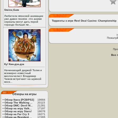
Steins;Gate
Любители японской анимации
уже давно поняли ,что аниме
Торренты к игре Reel Deal Casino: Championship
сериалы могут дать порой
гораздо больше пи...
Пожалуй
Про
Все 
Ку! Кин-дза-дза
Начинающий диджей Толик и
всемирно известный
виолончелист Владимир
Чижов встречают на шумной
моск...
Обзоры на игры
•
Обзор Ibara [PCB/PS2]
19684
•
Обзор The Walking ...
20115
•
Обзор DMC: Devil M...
21281
•
Обзор на игру Valk...
17197
•
Обзор на игру Stars!
19076
•
Обзор на Far Cry 3
19271
•
Обзор на Resident ...
17265