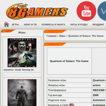
ИГРЫ
КИНО И ТВ
КОМИКСЫ И МАНГА
ЧИТЫ И КОДЫ
МОДДИНГ
Игры
Главная
»
Игры
»
Quantum of Solace: The Game
Quantum of Solace: The Game
Injustice: Gods Among Us
...
Название игры:
Quantum o
Жанр(ы) игры:
action
Платформа(ы):
XBOX360 / 
Год выхода:
2008
Издатель игры:
Activision
Издатель в США (
):
Activision