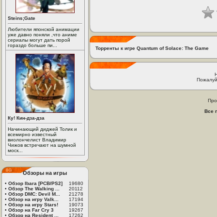
Steins;Gate
Любители японской анимации
уже давно поняли ,что аниме
сериалы могут дать порой
гораздо больше пи...
Торренты к игре Quantum of Solace: The Game
Пожалуй
Про
Все 
Ку! Кин-дза-дза
Начинающий диджей Толик и
всемирно известный
виолончелист Владимир
Чижов встречают на шумной
моск...
Обзоры на игры
•
Обзор Ibara [PCB/PS2]
19680
•
Обзор The Walking ...
20112
•
Обзор DMC: Devil M...
21278
•
Обзор на игру Valk...
17194
•
Обзор на игру Stars!
19073
•
Обзор на Far Cry 3
19267
•
Обзор на Resident ...
17262