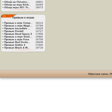
•
Обзор на Chivalry:...
18901
•
Обзор на игру Kerb...
19293
•
Обзор игры 007: Fr...
18073
Превью о играх
•
Превью к игре Comp...
19214
•
Превью о игре Mage...
15769
•
Превью Incredible ...
16029
•
Превью Firefall
14727
•
Превью Dead Space 3
17659
•
Превью о игре SimC...
15992
•
Превью к игре Fuse
16708
•
Превью Red Orche...
16938
•
Превью Gothic 3
17640
•
Превью Black & W...
18718
Обратная связь
|