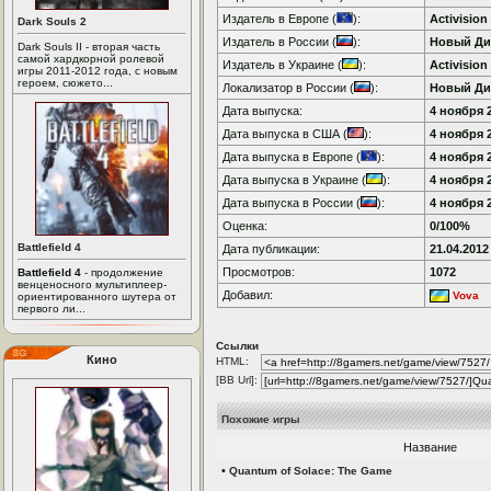
Издатель в Европе (
):
Activision
Dark Souls 2
Издатель в России (
):
Новый Ди
Dark Souls II - вторая часть
самой хардкорной ролевой
Издатель в Украине (
):
Activision
игры 2011-2012 года, с новым
героем, сюжето...
Локализатор в России (
):
Новый Ди
Дата выпуска:
4 ноября 2
Дата выпуска в США (
):
4 ноября 2
Дата выпуска в Европе (
):
4 ноября 2
Дата выпуска в Украине (
):
4 ноября 2
Дата выпуска в России (
):
4 ноября 2
Оценка:
0/100%
Battlefield 4
Дата публикации:
21.04.2012
Просмотров:
1072
Battlefield 4
- продолжение
венценосного мультиплеер-
Добавил:
Vova
ориентированного шутера от
первого ли...
Ссылки
Кино
HTML:
[BB Url]:
Похожие игры
Название
•
Quantum of Solace: The Game