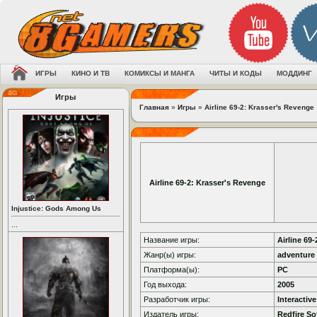
ИГРЫ
КИНО И ТВ
КОМИКСЫ И МАНГА
ЧИТЫ И КОДЫ
МОДДИНГ
Игры
Главная
»
Игры
»
Airline 69-2: Krasser's Revenge
Airline 69-2: Krasser's Revenge
Injustice: Gods Among Us
...
Название игры:
Airline 69
Жанр(ы) игры:
adventure 
Платформа(ы):
PC
Год выхода:
2005
Разработчик игры:
Interactive
Издатель игры:
Redfire So