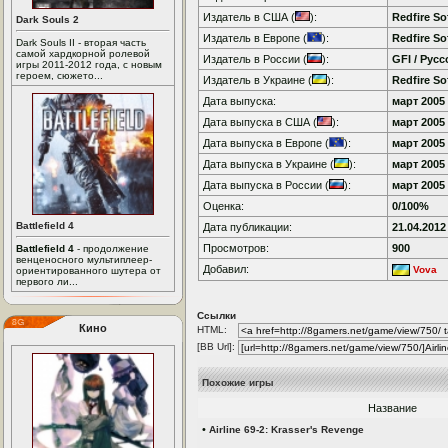
Издатель в США (
):
Redfire So
Dark Souls 2
Издатель в Европе (
):
Redfire So
Dark Souls II - вторая часть
самой хардкорной ролевой
Издатель в России (
):
GFI / Рус
игры 2011-2012 года, с новым
героем, сюжето...
Издатель в Украине (
):
Redfire So
Дата выпуска:
март 2005 
Дата выпуска в США (
):
март 2005 
Дата выпуска в Европе (
):
март 2005 
Дата выпуска в Украине (
):
март 2005 
Дата выпуска в России (
):
март 2005 
Оценка:
0/100%
Battlefield 4
Дата публикации:
21.04.2012
Просмотров:
900
Battlefield 4
- продолжение
венценосного мультиплеер-
Добавил:
Vova
ориентированного шутера от
первого ли...
Ссылки
Кино
HTML:
[BB Url]:
Похожие игры
Название
•
Airline 69-2: Krasser's Revenge