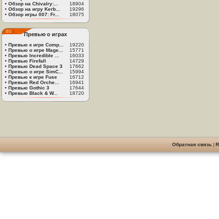
•
Обзор на Chivalry:...
18904
•
Обзор на игру Kerb...
19296
•
Обзор игры 007: Fr...
18075
Превью о играх
•
Превью к игре Comp...
19220
•
Превью о игре Mage...
15771
•
Превью Incredible ...
16033
•
Превью Firefall
14729
•
Превью Dead Space 3
17662
•
Превью о игре SimC...
15994
•
Превью к игре Fuse
16712
•
Превью Red Orche...
16941
•
Превью Gothic 3
17644
•
Превью Black & W...
18720
Обратная связь
|