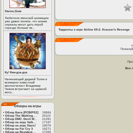
Steins;Gate
Любители японской анимации
уже давно поняли ,что аниме
сериалы могут дать порой
гораздо больше пи...
Торренты к игре Airline 69-2: Krasser's Revenge
Пожалуй
Про
Все 
Ку! Кин-дза-дза
Начинающий диджей Толик и
всемирно известный
виолончелист Владимир
Чижов встречают на шумной
моск...
Обзоры на игры
•
Обзор Ibara [PCB/PS2]
19684
•
Обзор The Walking ...
20115
•
Обзор DMC: Devil M...
21281
•
Обзор на игру Valk...
17197
•
Обзор на игру Stars!
19076
•
Обзор на Far Cry 3
19271
•
Обзор на Resident ...
17265