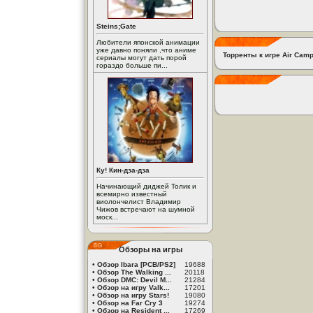
Steins;Gate
Любители японской анимации
уже давно поняли ,что аниме
Торренты к игре Air Camp
сериалы могут дать порой
гораздо больше пи...
Ку! Кин-дза-дза
Начинающий диджей Толик и
всемирно известный
виолончелист Владимир
Чижов встречают на шумной
моск...
Обзоры на игры
•
Обзор Ibara [PCB/PS2]
19688
•
Обзор The Walking ...
20118
•
Обзор DMC: Devil M...
21284
•
Обзор на игру Valk...
17201
•
Обзор на игру Stars!
19080
•
Обзор на Far Cry 3
19274
•
Обзор на Resident ...
17269