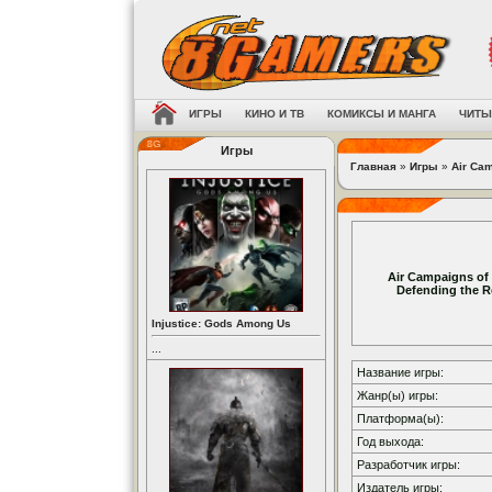
ИГРЫ
КИНО И ТВ
КОМИКСЫ И МАНГА
ЧИТЫ
Игры
Главная
»
Игры
»
Air Cam
Air Campaigns of
Defending the R
Injustice: Gods Among Us
...
Название игры:
Жанр(ы) игры:
Платформа(ы):
Год выхода:
Разработчик игры:
Издатель игры: