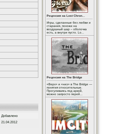
Рецензия на Lost Chron...
Игры, сделанные без любви и
старания, похожи на
воздушный шар – оболочка
есть, а внутри пусто. Lo...
Рецензия на The Bridge
«Верх» и «низ» в The Bridge —
понятия относительные.
Прогуливаясь под аркой,
можно запросто перей...
Добавлено
21.04.2012