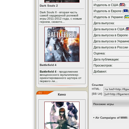
Издатель в США (
):
Dark Souls 2
Издатель в Европе (
)
Dark Souls II - вторая часть
самой хардкорной ролевой
Издатель в Украине (
игры 2011-2012 года, с новым
героем, сюжето...
Дата выпуска:
Дата выпуска в США (
Дата выпуска в Европе 
Дата выпуска в Украине
Дата выпуска в России 
Оценка:
Дата публикации:
Battlefield 4
Просмотров:
Добавил:
Battlefield 4
- продолжение
венценосного мультиплеер-
ориентированного шутера от
первого ли...
Ссылки
HTML:
[BB Url]:
Кино
Похожие игры
•
Air Campaigns of WWII: 