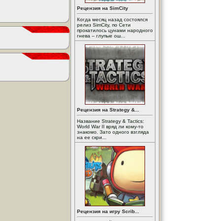
Рецензия на SimCity
Когда месяц назад состоялся
релиз SimCity, по Сети
прокатилось цунами народного
гнева – глупые ош...
Рецензия на Strategy &...
Название Strategy & Tactics:
World War II вряд ли кому-то
знакомо. Зато одного взгляда
на ее скри...
Рецензия на игру Scrib...