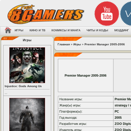
ИГРЫ
КИНО И ТВ
КОМИКСЫ И МАНГА
ЧИТЫ И КОДЫ
МОДДИНГ
Игры
Главная
»
Игры
»
Premier Manager 2005-2006
Premier Manager 2005-2006
Injustice: Gods Among Us
...
Название игры:
Premier M
Жанр(ы) игры:
strategy / 
Платформа(ы):
PC
Год выхода:
2005
Разработчик игры:
ZOO Digita
Издатель игры:
ZOO Digita