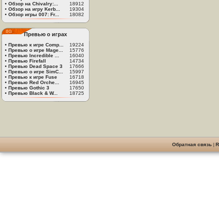
•
Обзор на Chivalry:...
18912
•
Обзор на игру Kerb...
19304
•
Обзор игры 007: Fr...
18082
Превью о играх
•
Превью к игре Comp...
19224
•
Превью о игре Mage...
15776
•
Превью Incredible ...
16040
•
Превью Firefall
14734
•
Превью Dead Space 3
17666
•
Превью о игре SimC...
15997
•
Превью к игре Fuse
16718
•
Превью Red Orche...
16945
•
Превью Gothic 3
17650
•
Превью Black & W...
18725
Обратная связь
|