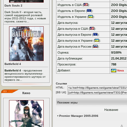
Издатель в США (
):
ZOO Digita
Dark Souls 2
Издатель в Европе (
):
ZOO Digita
Dark Souls II - вторая часть
самой хардкорной ролевой
Издатель в Украине (
):
ZOO Digita
игры 2011-2012 года, с новым
героем, сюжето...
Дата выпуска:
12 августа
Дата выпуска в США (
):
12 августа
Дата выпуска в Европе (
):
12 августа
Дата выпуска в Украине (
):
12 августа
Дата выпуска в России (
):
12 августа
Оценка:
0/100%
Дата публикации:
21.04.2012
Battlefield 4
Просмотров:
788
Добавил:
Battlefield 4
- продолжение
Vova
венценосного мультиплеер-
ориентированного шутера от
первого ли...
Ссылки
HTML:
[BB Url]:
Кино
Похожие игры
Название
•
Premier Manager 2005-2006