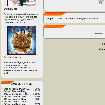
Steins;Gate
Любители японской анимации
уже давно поняли ,что аниме
Торренты к игре Premier Manager 2005-2006
сериалы могут дать порой
гораздо больше пи...
Пожалуй
Про
Все 
Ку! Кин-дза-дза
Начинающий диджей Толик и
всемирно известный
виолончелист Владимир
Чижов встречают на шумной
моск...
Обзоры на игры
•
Обзор Ibara [PCB/PS2]
19688
•
Обзор The Walking ...
20120
•
Обзор DMC: Devil M...
21288
•
Обзор на игру Valk...
17203
•
Обзор на игру Stars!
19082
•
Обзор на Far Cry 3
19276
•
Обзор на Resident ...
17272