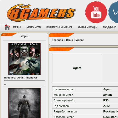
ИГРЫ
КИНО И ТВ
КОМИКСЫ И МАНГА
ЧИТЫ И КОДЫ
МОДДИНГ
Игры
Главная
»
Игры
»
Agent
Agent
Injustice: Gods Among Us
...
Название игры:
Agent
Жанр(ы) игры:
action
Платформа(ы):
PS3
Год выхода:
2012
Разработчик игры:
Rockstar 
Издатель игры:
Rockstar 