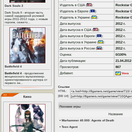
Издатель в США (
):
Rockstar 
Dark Souls 2
Издатель в Европе (
):
Rockstar 
Dark Souls II - вторая часть
самой хардкорной ролевой
Издатель в Украине (
):
Rockstar 
игры 2011-2012 года, с новым
героем, сюжето...
Дата выпуска:
2012 г.
Дата выпуска в США (
):
2012 г.
Дата выпуска в Европе (
):
2012 г.
Дата выпуска в Украине (
):
2012 г.
Дата выпуска в России (
):
2012 г.
Оценка:
0/100%
Дата публикации:
21.04.2012
Battlefield 4
Просмотров:
867
Добавил:
Battlefield 4
- продолжение
Vova
венценосного мультиплеер-
ориентированного шутера от
первого ли...
Ссылки
HTML:
[BB Url]:
Кино
Похожие игры
Название
•
Warhammer 40.000: Agents of Death
•
Teen Agent