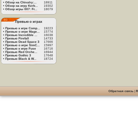
•
Обзор на Chivalry:...
18911
•
Обзор на игру Kerb...
19302
•
Обзор игры 007: Fr...
18079
Превью о играх
•
Превью к игре Comp...
19223
•
Превью о игре Mage...
15774
•
Превью Incredible ...
16038
•
Превью Firefall
14733
•
Превью Dead Space 3
17666
•
Превью о игре SimC...
15997
•
Превью к игре Fuse
16716
•
Превью Red Orche...
16944
•
Превью Gothic 3
17648
•
Превью Black & W...
18724
Обратная связь
|