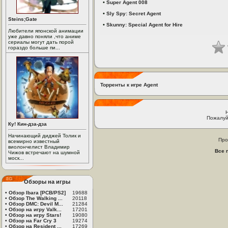
•
Super Agent 008
•
Sly Spy: Secret Agent
Steins;Gate
•
Skunny: Special Agent for Hire
Любители японской анимации
уже давно поняли ,что аниме
сериалы могут дать порой
гораздо больше пи...
Торренты к игре Agent
Пожалуй
Ку! Кин-дза-дза
Начинающий диджей Толик и
Про
всемирно известный
виолончелист Владимир
Все 
Чижов встречают на шумной
моск...
Обзоры на игры
•
Обзор Ibara [PCB/PS2]
19688
•
Обзор The Walking ...
20118
•
Обзор DMC: Devil M...
21284
•
Обзор на игру Valk...
17201
•
Обзор на игру Stars!
19080
•
Обзор на Far Cry 3
19274
•
Обзор на Resident ...
17269