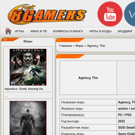
ИГРЫ
КИНО И ТВ
КОМИКСЫ И МАНГА
ЧИТЫ И КОДЫ
МОДДИНГ
Игры
Главная
»
Игры
»
Agency, The
Agency, The
Injustice: Gods Among Us
...
Название игры:
Agency, T
Жанр(ы) игры:
action / on
Платформа(ы):
PC / PS3
Год выхода:
2011
Разработчик игры:
SOE-Seatt
Издатель игры:
Sony Onli