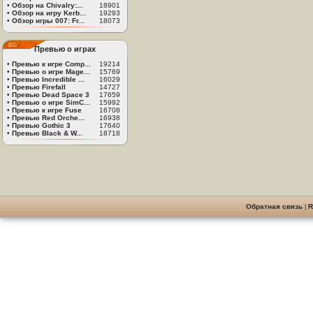
•
Обзор на Chivalry:...
18901
•
Обзор на игру Kerb...
19293
•
Обзор игры 007: Fr...
18073
Превью о играх
•
Превью к игре Comp...
19214
•
Превью о игре Mage...
15769
•
Превью Incredible ...
16029
•
Превью Firefall
14727
•
Превью Dead Space 3
17659
•
Превью о игре SimC...
15992
•
Превью к игре Fuse
16708
•
Превью Red Orche...
16938
•
Превью Gothic 3
17640
•
Превью Black & W...
18718
Обратная связь
|