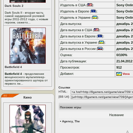
Издатель в США (
):
Sony Onli
Dark Souls 2
Издатель в Европе (
):
Sony Onli
Dark Souls II - вторая часть
самой хардкорной ролевой
Издатель в Украине (
):
Sony Onli
игры 2011-2012 года, с новым
героем, сюжето...
Дата выпуска:
декабрь 20
Дата выпуска в США (
):
декабрь 20
Дата выпуска в Европе (
):
декабрь 20
Дата выпуска в Украине (
):
декабрь 20
Дата выпуска в России (
):
декабрь 20
Оценка:
0/100%
Дата публикации:
21.04.2012
Battlefield 4
Просмотров:
912
Добавил:
Battlefield 4
- продолжение
Vova
венценосного мультиплеер-
ориентированного шутера от
первого ли...
Ссылки
HTML:
[BB Url]:
Кино
Похожие игры
Название
•
Agency, The