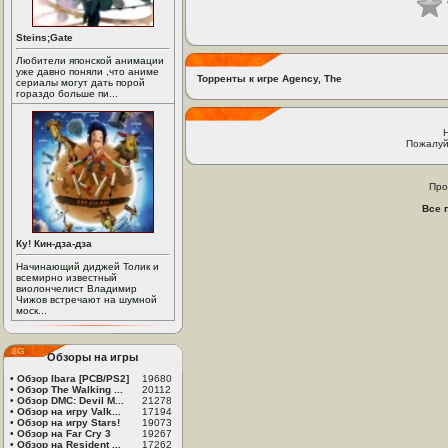
Steins;Gate
Любители японской анимации
уже давно поняли ,что аниме
Торренты к игре Agency, The
сериалы могут дать порой
гораздо больше пи...
Пожалуй
Про
Все 
Ку! Кин-дза-дза
Начинающий диджей Толик и
всемирно известный
виолончелист Владимир
Чижов встречают на шумной
моск...
Обзоры на игры
•
Обзор Ibara [PCB/PS2]
19680
•
Обзор The Walking ...
20112
•
Обзор DMC: Devil M...
21278
•
Обзор на игру Valk...
17194
•
Обзор на игру Stars!
19073
•
Обзор на Far Cry 3
19267
•
Обзор на Resident ...
17262