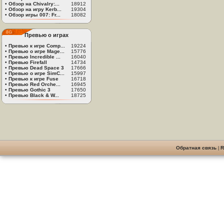
•
Обзор на Chivalry:...
18912
•
Обзор на игру Kerb...
19304
•
Обзор игры 007: Fr...
18082
Превью о играх
•
Превью к игре Comp...
19224
•
Превью о игре Mage...
15776
•
Превью Incredible ...
16040
•
Превью Firefall
14734
•
Превью Dead Space 3
17666
•
Превью о игре SimC...
15997
•
Превью к игре Fuse
16718
•
Превью Red Orche...
16945
•
Превью Gothic 3
17650
•
Превью Black & W...
18725
Обратная связь
|