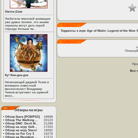
Steins;Gate
Любители японской анимации
уже давно поняли ,что аниме
сериалы могут дать порой
гораздо больше пи...
Торренты к игре Age of Wulin: Legend of the Nine S
Пожалуй
Про
Все 
Ку! Кин-дза-дза
Начинающий диджей Толик и
всемирно известный
виолончелист Владимир
Чижов встречают на шумной
моск...
Обзоры на игры
•
Обзор Ibara [PCB/PS2]
19688
•
Обзор The Walking ...
20120
•
Обзор DMC: Devil M...
21288
•
Обзор на игру Valk...
17203
•
Обзор на игру Stars!
19082
•
Обзор на Far Cry 3
19276
•
Обзор на Resident ...
17272