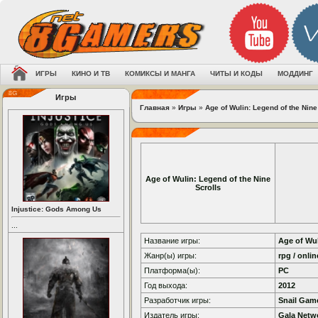
ИГРЫ
КИНО И ТВ
КОМИКСЫ И МАНГА
ЧИТЫ И КОДЫ
МОДДИНГ
Игры
Главная
»
Игры
»
Age of Wulin: Legend of the Nine
Age of Wulin: Legend of the Nine
Scrolls
Injustice: Gods Among Us
...
Название игры:
Age of Wul
Жанр(ы) игры:
rpg / onlin
Платформа(ы):
PC
Год выхода:
2012
Разработчик игры:
Snail Gam
Издатель игры:
Gala Netw