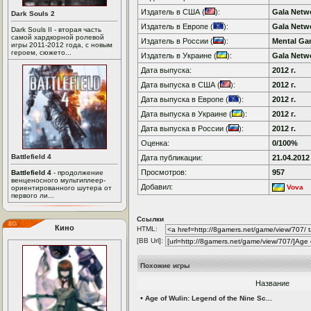
Издатель в США (
):
Gala Netw
Dark Souls 2
Издатель в Европе (
):
Gala Netw
Dark Souls II - вторая часть
самой хардкорной ролевой
Издатель в России (
):
Mental G
игры 2011-2012 года, с новым
героем, сюжето...
Издатель в Украине (
):
Gala Netw
Дата выпуска:
2012 г.
Дата выпуска в США (
):
2012 г.
Дата выпуска в Европе (
):
2012 г.
Дата выпуска в Украине (
):
2012 г.
Дата выпуска в России (
):
2012 г.
Оценка:
0/100%
Battlefield 4
Дата публикации:
21.04.2012
Просмотров:
957
Battlefield 4
- продолжение
венценосного мультиплеер-
Добавил:
Vova
ориентированного шутера от
первого ли...
Ссылки
Кино
HTML:
[BB Url]:
Похожие игры
Название
•
Age of Wulin: Legend of the Nine Sc...