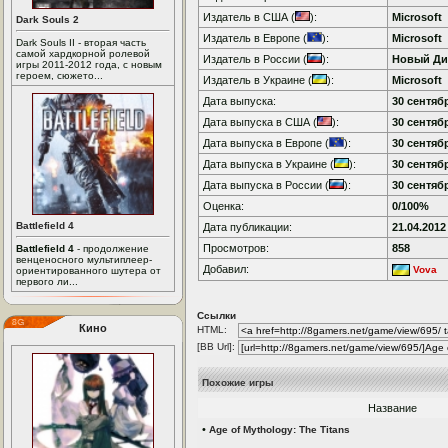
Издатель в США (
):
Microsoft
Dark Souls 2
Издатель в Европе (
):
Microsoft
Dark Souls II - вторая часть
самой хардкорной ролевой
Издатель в России (
):
Новый Ди
игры 2011-2012 года, с новым
героем, сюжето...
Издатель в Украине (
):
Microsoft
Дата выпуска:
30 сентябр
Дата выпуска в США (
):
30 сентябр
Дата выпуска в Европе (
):
30 сентябр
Дата выпуска в Украине (
):
30 сентябр
Дата выпуска в России (
):
30 сентябр
Оценка:
0/100%
Battlefield 4
Дата публикации:
21.04.2012
Просмотров:
858
Battlefield 4
- продолжение
венценосного мультиплеер-
Добавил:
Vova
ориентированного шутера от
первого ли...
Ссылки
Кино
HTML:
[BB Url]:
Похожие игры
Название
•
Age of Mythology: The Titans