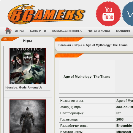
ИГРЫ
КИНО И ТВ
КОМИКСЫ И МАНГА
ЧИТЫ И КОДЫ
МОДДИНГ
Игры
Главная
»
Игры
»
Age of Mythology: The Titans
Age of Mythology: The Titans
Injustice: Gods Among Us
...
Название игры:
Age of My
Жанр(ы) игры:
add-on / s
Платформа(ы):
PC
Год выхода:
2003
Разработчик игры:
Ensemble 
Издатель игры:
Microsoft