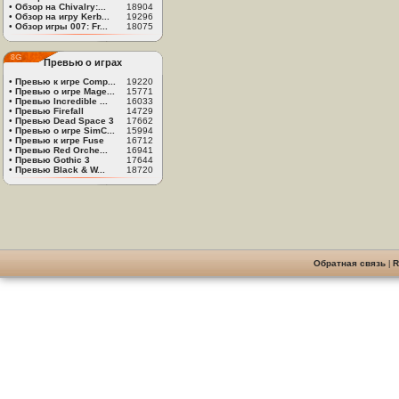
•
Обзор на Chivalry:...
18904
•
Обзор на игру Kerb...
19296
•
Обзор игры 007: Fr...
18075
Превью о играх
•
Превью к игре Comp...
19220
•
Превью о игре Mage...
15771
•
Превью Incredible ...
16033
•
Превью Firefall
14729
•
Превью Dead Space 3
17662
•
Превью о игре SimC...
15994
•
Превью к игре Fuse
16712
•
Превью Red Orche...
16941
•
Превью Gothic 3
17644
•
Превью Black & W...
18720
Обратная связь
|