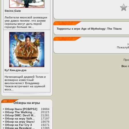
Steins;Gate
Любители японской анимации
уже давно поняли ,что аниме
сериалы могут дать порой
гораздо больше пи...
Торренты к игре Age of Mythology: The Titans
Пожалуй
Про
Все 
Ку! Кин-дза-дза
Начинающий диджей Толик и
всемирно известный
виолончелист Владимир
Чижов встречают на шумной
моск...
Обзоры на игры
•
Обзор Ibara [PCB/PS2]
19684
•
Обзор The Walking ...
20115
•
Обзор DMC: Devil M...
21281
•
Обзор на игру Valk...
17197
•
Обзор на игру Stars!
19076
•
Обзор на Far Cry 3
19271
•
Обзор на Resident ...
17265