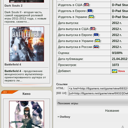
Издатель в США (
):
D-Pad Stu
Dark Souls 2
Издатель в Европе (
):
D-Pad Stu
Dark Souls II - вторая часть
самой хардкорной ролевой
Издатель в Украине (
):
D-Pad Stu
игры 2011-2012 года, с новым
героем, сюжето...
Дата выпуска:
2012 г.
Дата выпуска в США (
):
2012 г.
Дата выпуска в Европе (
):
2012 г.
Дата выпуска в Украине (
):
2012 г.
Дата выпуска в России (
):
2012 г.
Оценка:
0/100%
Дата публикации:
21.04.2012
Battlefield 4
Просмотров:
1073
Добавил:
Battlefield 4
- продолжение
Vova
венценосного мультиплеер-
ориентированного шутера от
первого ли...
Ссылки
HTML:
[BB Url]:
Кино
Похожие игры
Название
•
Owlboy