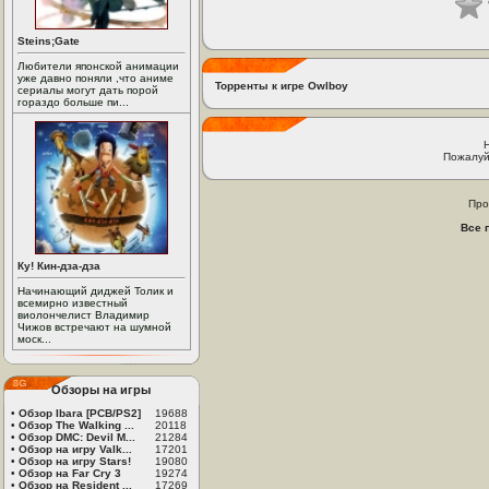
Steins;Gate
Любители японской анимации
уже давно поняли ,что аниме
Торренты к игре Owlboy
сериалы могут дать порой
гораздо больше пи...
Пожалуй
Про
Все 
Ку! Кин-дза-дза
Начинающий диджей Толик и
всемирно известный
виолончелист Владимир
Чижов встречают на шумной
моск...
Обзоры на игры
•
Обзор Ibara [PCB/PS2]
19688
•
Обзор The Walking ...
20118
•
Обзор DMC: Devil M...
21284
•
Обзор на игру Valk...
17201
•
Обзор на игру Stars!
19080
•
Обзор на Far Cry 3
19274
•
Обзор на Resident ...
17269