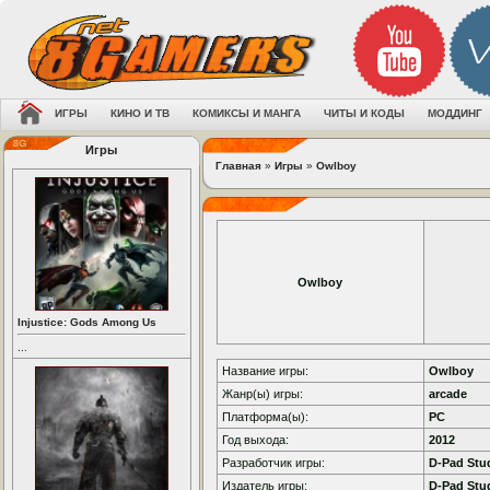
ИГРЫ
КИНО И ТВ
КОМИКСЫ И МАНГА
ЧИТЫ И КОДЫ
МОДДИНГ
Игры
Главная
»
Игры
»
Owlboy
Owlboy
Injustice: Gods Among Us
...
Название игры:
Owlboy
Жанр(ы) игры:
arcade
Платформа(ы):
PC
Год выхода:
2012
Разработчик игры:
D-Pad Stu
Издатель игры:
D-Pad Stu