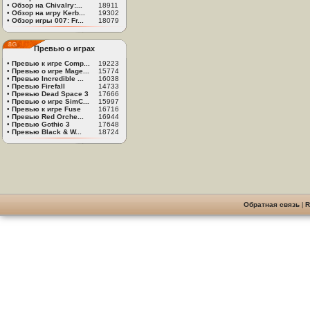
•
Обзор на Chivalry:...
18911
•
Обзор на игру Kerb...
19302
•
Обзор игры 007: Fr...
18079
Превью о играх
•
Превью к игре Comp...
19223
•
Превью о игре Mage...
15774
•
Превью Incredible ...
16038
•
Превью Firefall
14733
•
Превью Dead Space 3
17666
•
Превью о игре SimC...
15997
•
Превью к игре Fuse
16716
•
Превью Red Orche...
16944
•
Превью Gothic 3
17648
•
Превью Black & W...
18724
Обратная связь
|