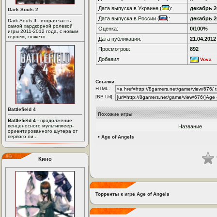
Дата выпуска в Украине (
):
декабрь 20
Dark Souls 2
Дата выпуска в России (
):
декабрь 20
Dark Souls II - вторая часть
самой хардкорной ролевой
Оценка:
0/100%
игры 2011-2012 года, с новым
героем, сюжето...
Дата публикации:
21.04.2012
Просмотров:
892
Добавил:
Vova
Ссылки
HTML:
[BB Url]:
Battlefield 4
Похожие игры
Battlefield 4
- продолжение
венценосного мультиплеер-
Название
ориентированного шутера от
первого ли...
•
Age of Angels
Кино
Торренты к игре Age of Angels