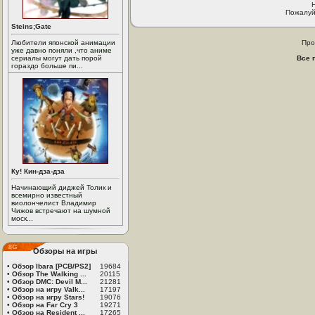
Пожалуй
Steins;Gate
Любители японской анимации
Про
уже давно поняли ,что аниме
сериалы могут дать порой
Все 
гораздо больше пи...
Ку! Кин-дза-дза
Начинающий диджей Толик и
всемирно известный
виолончелист Владимир
Чижов встречают на шумной
моск...
Обзоры на игры
•
Обзор Ibara [PCB/PS2]
19684
•
Обзор The Walking ...
20115
•
Обзор DMC: Devil M...
21281
•
Обзор на игру Valk...
17197
•
Обзор на игру Stars!
19076
•
Обзор на Far Cry 3
19271
•
Обзор на Resident ...
17265