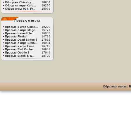
•
Обзор на Chivalry:...
18904
•
Обзор на игру Kerb...
19296
•
Обзор игры 007: Fr...
18075
Превью о играх
•
Превью к игре Comp...
19220
•
Превью о игре Mage...
15771
•
Превью Incredible ...
16033
•
Превью Firefall
14729
•
Превью Dead Space 3
17662
•
Превью о игре SimC...
15994
•
Превью к игре Fuse
16712
•
Превью Red Orche...
16941
•
Превью Gothic 3
17644
•
Превью Black & W...
18720
Обратная связь
|