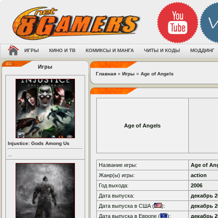
ИГРЫ
КИНО И ТВ
КОМИКСЫ И МАНГА
ЧИТЫ И КОДЫ
МОДДИНГ
Игры
Главная
»
Игры
»
Age of Angels
Age of Angels
Injustice: Gods Among Us
...
Название игры:
Age of An
Жанр(ы) игры:
action
Год выхода:
2006
Дата выпуска:
декабрь 20
Дата выпуска в США (
):
декабрь 20
Дата выпуска в Европе (
):
декабрь 20