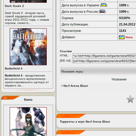
Дата выпуска в Украине (
):
1999 г.
Dark Souls 2
Дата выпуска в России (
):
1999 г.
Dark Souls II - вторая часть
самой хардкорной ролевой
Оценка:
0/100%
игры 2011-2012 года, с новым
героем, сюжето...
Дата публикации:
21.04.2012
Просмотров:
1143
Добавил:
Vova
Ссылки
HTML:
[BB Url]:
Battlefield 4
Похожие игры
Battlefield 4
- продолжение
венценосного мультиплеер-
Название
ориентированного шутера от
первого ли...
•
Nerf Arena Blast
Кино
Торренты к игре Nerf Arena Blast