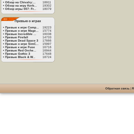
•
Обзор на Chivalry:...
18911
•
Обзор на игру Kerb...
19302
•
Обзор игры 007: Fr...
18079
Превью о играх
•
Превью к игре Comp...
19223
•
Превью о игре Mage...
15774
•
Превью Incredible ...
16038
•
Превью Firefall
14733
•
Превью Dead Space 3
17666
•
Превью о игре SimC...
15997
•
Превью к игре Fuse
16716
•
Превью Red Orche...
16944
•
Превью Gothic 3
17648
•
Превью Black & W...
18724
Обратная связь
|