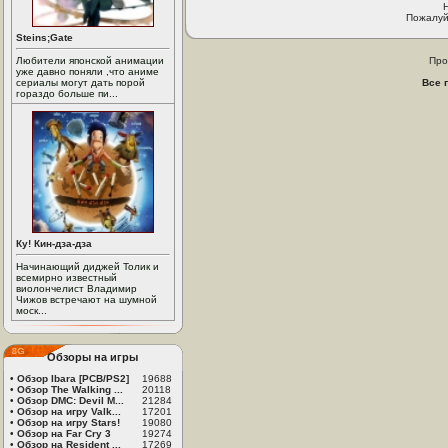
Пожалуй
Steins;Gate
Любители японской анимации
Про
уже давно поняли ,что аниме
сериалы могут дать порой
Все 
гораздо больше пи...
Ку! Кин-дза-дза
Начинающий диджей Толик и
всемирно известный
виолончелист Владимир
Чижов встречают на шумной
моск...
Обзоры на игры
•
Обзор Ibara [PCB/PS2]
19688
•
Обзор The Walking ...
20118
•
Обзор DMC: Devil M...
21284
•
Обзор на игру Valk...
17201
•
Обзор на игру Stars!
19080
•
Обзор на Far Cry 3
19274
•
Обзор на Resident ...
17269