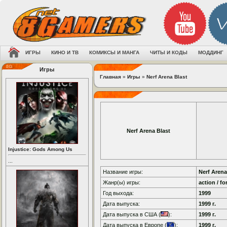
ИГРЫ
КИНО И ТВ
КОМИКСЫ И МАНГА
ЧИТЫ И КОДЫ
МОДДИНГ
Игры
Главная
»
Игры
»
Nerf Arena Blast
Nerf Arena Blast
Injustice: Gods Among Us
...
Название игры:
Nerf Arena
Жанр(ы) игры:
action / fo
Год выхода:
1999
Дата выпуска:
1999 г.
Дата выпуска в США (
):
1999 г.
Дата выпуска в Европе (
):
1999 г.