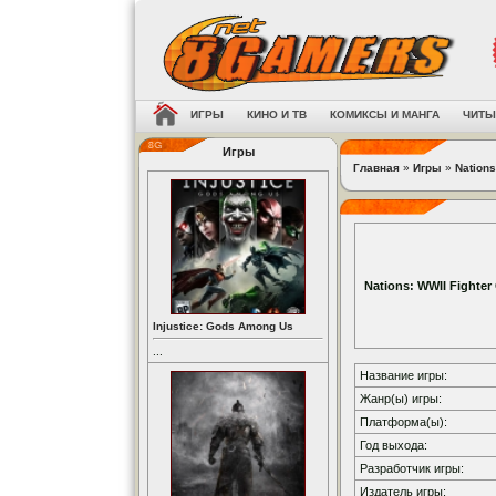
ИГРЫ
КИНО И ТВ
КОМИКСЫ И МАНГА
ЧИТЫ
Игры
Главная
»
Игры
»
Nation
Nations: WWII Fighte
Injustice: Gods Among Us
...
Название игры:
Жанр(ы) игры:
Платформа(ы):
Год выхода:
Разработчик игры:
Издатель игры: