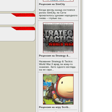
Рецензия на SimCity
Когда месяц назад состоялся
релиз SimCity, по Сети
прокатилось цунами народного
гнева – глупые ош...
Рецензия на Strategy &...
Название Strategy & Tactics:
World War II вряд ли кому-то
знакомо. Зато одного взгляда
на ее скри...
Рецензия на игру Scrib...