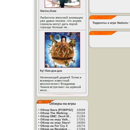
Steins;Gate
Любители японской анимации
уже давно поняли ,что аниме
Торренты к игре Nations:
сериалы могут дать порой
гораздо больше пи...
Ку! Кин-дза-дза
Начинающий диджей Толик и
всемирно известный
виолончелист Владимир
Чижов встречают на шумной
моск...
Обзоры на игры
•
Обзор Ibara [PCB/PS2]
19688
•
Обзор The Walking ...
20118
•
Обзор DMC: Devil M...
21284
•
Обзор на игру Valk...
17201
•
Обзор на игру Stars!
19080
•
Обзор на Far Cry 3
19274
•
Обзор на Resident ...
17269