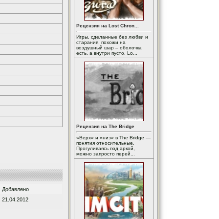
Рецензия на Lost Chron...
Игры, сделанные без любви и
старания, похожи на
воздушный шар – оболочка
есть, а внутри пусто. Lo...
Рецензия на The Bridge
«Верх» и «низ» в The Bridge —
понятия относительные.
Прогуливаясь под аркой,
можно запросто перей...
Добавлено
21.04.2012