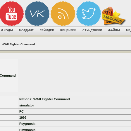
 И КОДЫ
МОДДИНГ
ГЕЙМДЕВ
РЕЦЕНЗИИ
САУНДТРЕКИ
ФАЙЛЫ
МЕ
s: WWII Fighter Command
r Command
Nations: WWII Fighter Command
simulator
PC
1999
Psygnosis
Psygnosis