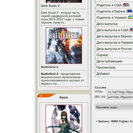
Издатель в США (
):
Dark Souls 2
Издатель в Европе (
)
Dark Souls II - вторая часть
самой хардкорной ролевой
Издатель в Украине (
игры 2011-2012 года, с новым
героем, сюжето...
Дата выпуска:
Дата выпуска в США (
Дата выпуска в Европе 
Дата выпуска в Украине
Дата выпуска в России 
Оценка:
Дата публикации:
Battlefield 4
Просмотров:
Добавил:
Battlefield 4
- продолжение
венценосного мультиплеер-
ориентированного шутера от
первого ли...
Ссылки
HTML:
[BB Url]:
Кино
Похожие игры
•
Nations: WWII Fighter