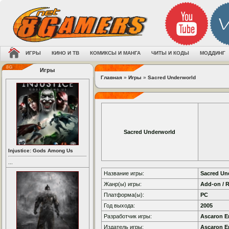
ИГРЫ
КИНО И ТВ
КОМИКСЫ И МАНГА
ЧИТЫ И КОДЫ
МОДДИНГ
Игры
Главная
»
Игры
»
Sacred Underworld
Sacred Underworld
Injustice: Gods Among Us
...
Название игры:
Sacred Un
Жанр(ы) игры:
Add-on / 
Платформа(ы):
PC
Год выхода:
2005
Разработчик игры:
Ascaron E
Издатель игры:
Ascaron E