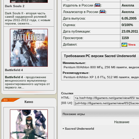
Издатель в России (
):
Акелла
Dark Souls 2
Локализатор в России (
):
Акелла
Dark Souls II - вторая часть
самой хардкорной ролевой
Дата выпуска:
6.05.2005
игры 2011-2012 года, с новым
героем, сюжето...
Оценка:
0/100%
Дата публикации:
23.09.2011
Просмотров:
1159
Добавил:
Vova
Требования PC версии Sacred Underworld
Минимальные:
Pentium III/Athlon 800 МГц, 256 Мб памяти, видео
Battlefield 4
Рекомендуемые:
Battlefield 4
- продолжение
Pentium 4/Athlon XP 1.6 ГГц, 512 Мб памяти, вид
венценосного мультиплеер-
ориентированного шутера от
первого ли...
Ссылки
HTML:
Кино
[BB Url]:
Похожие игры
Название
•
Sacred Underworld