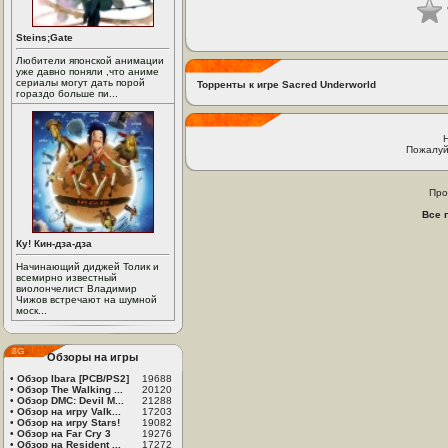
Steins;Gate
Любители японской анимации
уже давно поняли ,что аниме
сериалы могут дать порой
Торренты к игре Sacred Underworld
гораздо больше пи...
Пожалуй
Про
Все 
Ку! Кин-дза-дза
Начинающий диджей Толик и
всемирно известный
виолончелист Владимир
Чижов встречают на шумной
моск...
Обзоры на игры
•
Обзор Ibara [PCB/PS2]
19688
•
Обзор The Walking ...
20120
•
Обзор DMC: Devil M...
21288
•
Обзор на игру Valk...
17203
•
Обзор на игру Stars!
19082
•
Обзор на Far Cry 3
19276
•
Обзор на Resident ...
17272