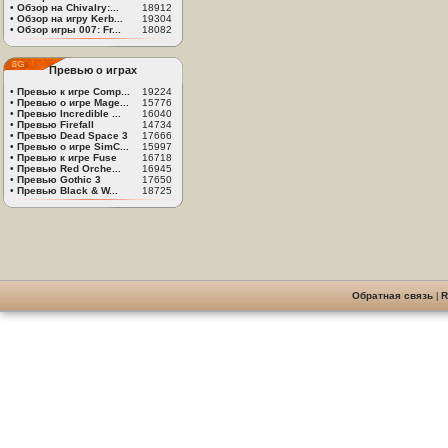
•
Обзор на Chivalry:...
18912
•
Обзор на игру Kerb...
19304
•
Обзор игры 007: Fr...
18082
Превью о играх
•
Превью к игре Comp...
19224
•
Превью о игре Mage...
15776
•
Превью Incredible ...
16040
•
Превью Firefall
14734
•
Превью Dead Space 3
17666
•
Превью о игре SimC...
15997
•
Превью к игре Fuse
16718
•
Превью Red Orche...
16945
•
Превью Gothic 3
17650
•
Превью Black & W...
18725
Обратная связь
|