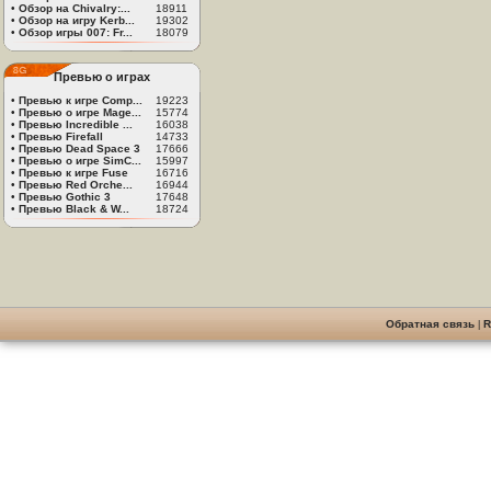
•
Обзор на Chivalry:...
18911
•
Обзор на игру Kerb...
19302
•
Обзор игры 007: Fr...
18079
Превью о играх
•
Превью к игре Comp...
19223
•
Превью о игре Mage...
15774
•
Превью Incredible ...
16038
•
Превью Firefall
14733
•
Превью Dead Space 3
17666
•
Превью о игре SimC...
15997
•
Превью к игре Fuse
16716
•
Превью Red Orche...
16944
•
Превью Gothic 3
17648
•
Превью Black & W...
18724
Обратная связь
|