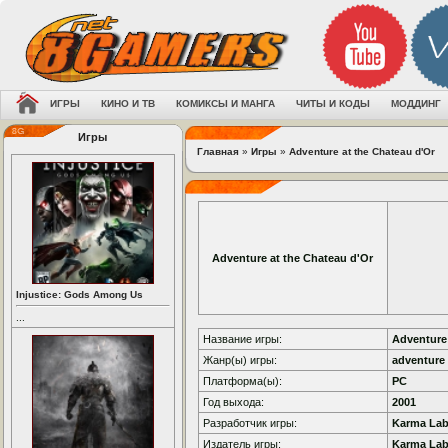
ИГРЫ
КИНО И ТВ
КОМИКСЫ И МАНГА
ЧИТЫ И КОДЫ
МОДДИНГ
Игры
Главная
»
Игры
»
Adventure at the Chateau d'Or
Adventure at the Chateau d'Or
Injustice: Gods Among Us
...
Название игры:
Adventure 
Жанр(ы) игры:
adventure 
Платформа(ы):
PC
Год выхода:
2001
Разработчик игры:
Karma La
Издатель игры:
Karma La