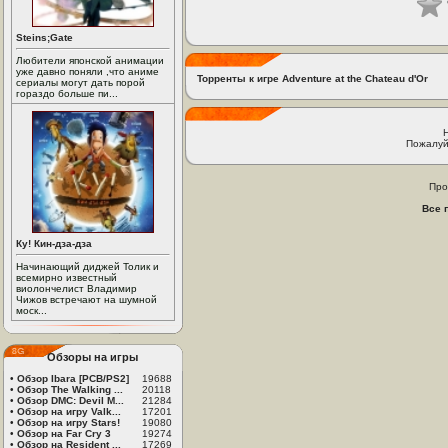
Steins;Gate
Любители японской анимации
уже давно поняли ,что аниме
Торренты к игре Adventure at the Chateau d'Or
сериалы могут дать порой
гораздо больше пи...
Пожалуй
Про
Все 
Ку! Кин-дза-дза
Начинающий диджей Толик и
всемирно известный
виолончелист Владимир
Чижов встречают на шумной
моск...
Обзоры на игры
•
Обзор Ibara [PCB/PS2]
19688
•
Обзор The Walking ...
20118
•
Обзор DMC: Devil M...
21284
•
Обзор на игру Valk...
17201
•
Обзор на игру Stars!
19080
•
Обзор на Far Cry 3
19274
•
Обзор на Resident ...
17269