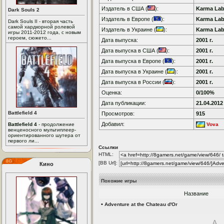
Издатель в США (
):
Karma La
Dark Souls 2
Издатель в Европе (
):
Karma La
Dark Souls II - вторая часть
самой хардкорной ролевой
Издатель в Украине (
):
Karma La
игры 2011-2012 года, с новым
героем, сюжето...
Дата выпуска:
2001 г.
Дата выпуска в США (
):
2001 г.
Дата выпуска в Европе (
):
2001 г.
Дата выпуска в Украине (
):
2001 г.
Дата выпуска в России (
):
2001 г.
Оценка:
0/100%
Дата публикации:
21.04.2012
Battlefield 4
Просмотров:
915
Добавил:
Battlefield 4
- продолжение
Vova
венценосного мультиплеер-
ориентированного шутера от
первого ли...
Ссылки
HTML:
[BB Url]:
Кино
Похожие игры
Название
•
Adventure at the Chateau d'Or