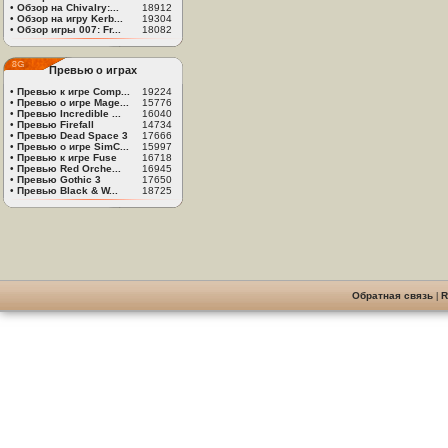
•
Обзор на Chivalry:...
18912
•
Обзор на игру Kerb...
19304
•
Обзор игры 007: Fr...
18082
Превью о играх
•
Превью к игре Comp...
19224
•
Превью о игре Mage...
15776
•
Превью Incredible ...
16040
•
Превью Firefall
14734
•
Превью Dead Space 3
17666
•
Превью о игре SimC...
15997
•
Превью к игре Fuse
16718
•
Превью Red Orche...
16945
•
Превью Gothic 3
17650
•
Превью Black & W...
18725
Обратная связь
|