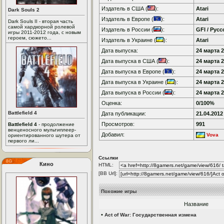
Издатель в США (
):
Atari
Dark Souls 2
Издатель в Европе (
):
Atari
Dark Souls II - вторая часть
самой хардкорной ролевой
Издатель в России (
):
GFI / Рус
игры 2011-2012 года, с новым
героем, сюжето...
Издатель в Украине (
):
Atari
Дата выпуска:
24 марта 2
Дата выпуска в США (
):
24 марта 2
Дата выпуска в Европе (
):
24 марта 2
Дата выпуска в Украине (
):
24 марта 2
Дата выпуска в России (
):
24 марта 2
Оценка:
0/100%
Battlefield 4
Дата публикации:
21.04.2012
Просмотров:
991
Battlefield 4
- продолжение
венценосного мультиплеер-
Добавил:
Vova
ориентированного шутера от
первого ли...
Ссылки
Кино
HTML:
[BB Url]:
Похожие игры
Название
•
Act of War: Государственная измена