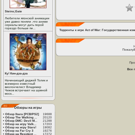
Steins;Gate
Любители японской анимации
уже давно поняли ,что аниме
сериалы могут дать порой
гораздо больше пи...
Торренты к игре Act of War: Государственная из
Пожалуй
Про
Все 
Ку! Кин-дза-дза
Начинающий диджей Толик и
всемирно известный
виолончелист Владимир
Чижов встречают на шумной
моск...
Обзоры на игры
•
Обзор Ibara [PCB/PS2]
19688
•
Обзор The Walking ...
20120
•
Обзор DMC: Devil M...
21288
•
Обзор на игру Valk...
17203
•
Обзор на игру Stars!
19082
•
Обзор на Far Cry 3
19276
•
Обзор на Resident ...
17272