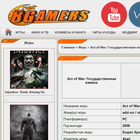
ИГРЫ
КИНО И ТВ
КОМИКСЫ И МАНГА
ЧИТЫ И КОДЫ
МОДДИНГ
Игры
Главная
»
Игры
»
Act of War: Государственная и
Act of War: Государственная
измена
Injustice: Gods Among Us
...
Название игры:
Act of Wa
Жанр(ы) игры:
add-on / s
Платформа(ы):
PC
Год выхода:
2006
Разработчик игры:
Eugen Sy
Издатель игры:
Atari