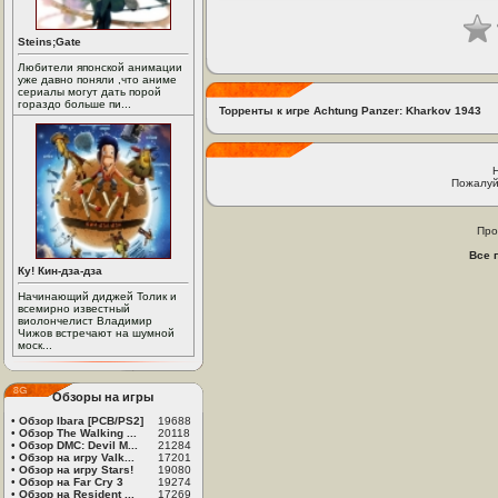
Steins;Gate
Любители японской анимации
уже давно поняли ,что аниме
сериалы могут дать порой
гораздо больше пи...
Торренты к игре Achtung Panzer: Kharkov 1943
Пожалуй
Про
Все 
Ку! Кин-дза-дза
Начинающий диджей Толик и
всемирно известный
виолончелист Владимир
Чижов встречают на шумной
моск...
Обзоры на игры
•
Обзор Ibara [PCB/PS2]
19688
•
Обзор The Walking ...
20118
•
Обзор DMC: Devil M...
21284
•
Обзор на игру Valk...
17201
•
Обзор на игру Stars!
19080
•
Обзор на Far Cry 3
19274
•
Обзор на Resident ...
17269