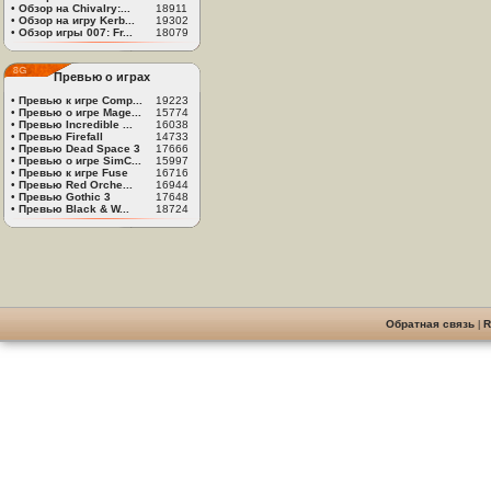
•
Обзор на Chivalry:...
18911
•
Обзор на игру Kerb...
19302
•
Обзор игры 007: Fr...
18079
Превью о играх
•
Превью к игре Comp...
19223
•
Превью о игре Mage...
15774
•
Превью Incredible ...
16038
•
Превью Firefall
14733
•
Превью Dead Space 3
17666
•
Превью о игре SimC...
15997
•
Превью к игре Fuse
16716
•
Превью Red Orche...
16944
•
Превью Gothic 3
17648
•
Превью Black & W...
18724
Обратная связь
|