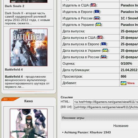
Издатель в США (
):
Paradox In
Dark Souls 2
Издатель в Европе (
):
Paradox In
Dark Souls II - вторая часть
самой хардкорной ролевой
Издатель в России (
):
1C / Snowb
игры 2011-2012 года, с новым
героем, сюжето...
Издатель в Украине (
):
Paradox In
Дата выпуска:
25 феврал
Дата выпуска в США (
):
25 феврал
Дата выпуска в Европе (
):
25 феврал
Дата выпуска в Украине (
):
25 феврал
Дата выпуска в России (
):
25 феврал
Оценка:
0/100%
Battlefield 4
Дата публикации:
21.04.2012
Просмотров:
866
Battlefield 4
- продолжение
венценосного мультиплеер-
Добавил:
Vova
ориентированного шутера от
первого ли...
Ссылки
Кино
HTML:
[BB Url]:
Похожие игры
Название
•
Achtung Panzer: Kharkov 1943