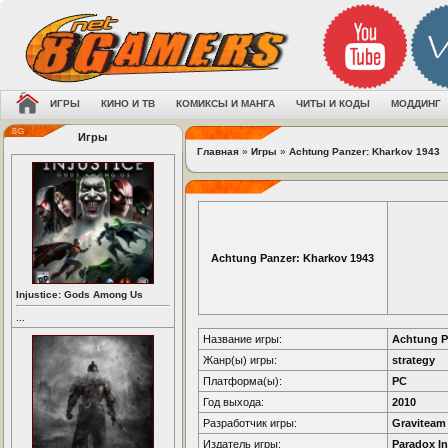
ИГРЫ
КИНО И ТВ
КОМИКСЫ И МАНГА
ЧИТЫ И КОДЫ
МОДДИНГ
Игры
Главная
»
Игры
»
Achtung Panzer: Kharkov 1943
Achtung Panzer: Kharkov 1943
Injustice: Gods Among Us
...
Название игры:
Achtung P
Жанр(ы) игры:
strategy
Платформа(ы):
PC
Год выхода:
2010
Разработчик игры:
Graviteam
Издатель игры:
Paradox In