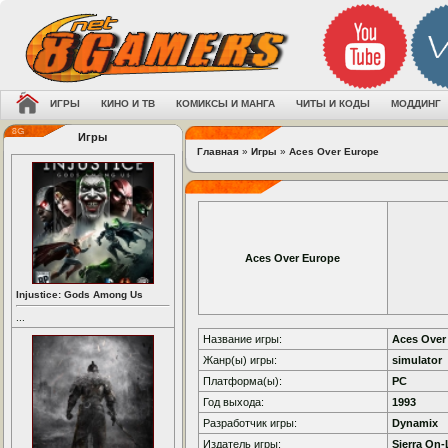
ИГРЫ
КИНО И ТВ
КОМИКСЫ И МАНГА
ЧИТЫ И КОДЫ
МОДДИНГ
Игры
Главная
»
Игры
»
Aces Over Europe
Aces Over Europe
Injustice: Gods Among Us
...
Название игры:
Aces Over
Жанр(ы) игры:
simulator
Платформа(ы):
PC
Год выхода:
1993
Разработчик игры:
Dynamix
Издатель игры:
Sierra On-