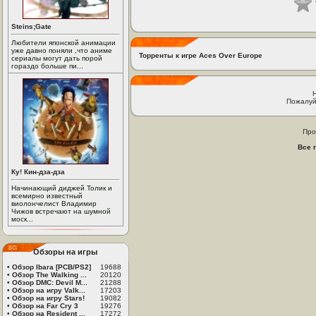
Steins;Gate
Любители японской анимации
уже давно поняли ,что аниме
Торренты к игре Aces Over Europe
сериалы могут дать порой
гораздо больше пи...
Пожалуй
Про
Все 
Ку! Кин-дза-дза
Начинающий диджей Толик и
всемирно известный
виолончелист Владимир
Чижов встречают на шумной
моск...
Обзоры на игры
•
Обзор Ibara [PCB/PS2]
19688
•
Обзор The Walking ...
20120
•
Обзор DMC: Devil M...
21288
•
Обзор на игру Valk...
17203
•
Обзор на игру Stars!
19082
•
Обзор на Far Cry 3
19276
•
Обзор на Resident ...
17272