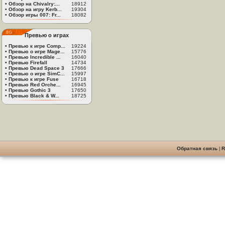
•
Обзор на Chivalry:...
18912
•
Обзор на игру Kerb...
19304
•
Обзор игры 007: Fr...
18082
Превью о играх
•
Превью к игре Comp...
19224
•
Превью о игре Mage...
15776
•
Превью Incredible ...
16040
•
Превью Firefall
14734
•
Превью Dead Space 3
17666
•
Превью о игре SimC...
15997
•
Превью к игре Fuse
16718
•
Превью Red Orche...
16945
•
Превью Gothic 3
17650
•
Превью Black & W...
18725
Обратная связь
|