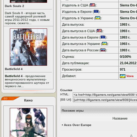
Издатель в США (
):
Sierra On-
Dark Souls 2
Издатель в Европе (
):
Sierra On-
Dark Souls II - вторая часть
самой хардкорной ролевой
Издатель в Украине (
):
Sierra On-
игры 2011-2012 года, с новым
героем, сюжето...
Дата выпуска:
1993 г.
Дата выпуска в США (
):
1993 г.
Дата выпуска в Европе (
):
1993 г.
Дата выпуска в Украине (
):
1993 г.
Дата выпуска в России (
):
1993 г.
Оценка:
0/100%
Дата публикации:
21.04.2012
Battlefield 4
Просмотров:
971
Добавил:
Battlefield 4
- продолжение
Vova
венценосного мультиплеер-
ориентированного шутера от
первого ли...
Ссылки
HTML:
[BB Url]:
Кино
Похожие игры
Название
•
Aces Over Europe