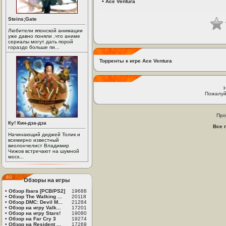
•
Ace Ventura
Steins;Gate
Любители японской анимации
уже давно поняли ,что аниме
сериалы могут дать порой
гораздо больше пи...
Торренты к игре Ace Ventura
Пожалуй
Про
Ку! Кин-дза-дза
Все 
Начинающий диджей Толик и
всемирно известный
виолончелист Владимир
Чижов встречают на шумной
моск...
Обзоры на игры
•
Обзор Ibara [PCB/PS2]
19688
•
Обзор The Walking ...
20118
•
Обзор DMC: Devil M...
21284
•
Обзор на игру Valk...
17201
•
Обзор на игру Stars!
19080
•
Обзор на Far Cry 3
19274
•
Обзор на Resident ...
17269