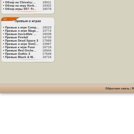
•
Обзор на Chivalry:...
18911
•
Обзор на игру Kerb...
19302
•
Обзор игры 007: Fr...
18079
Превью о играх
•
Превью к игре Comp...
19223
•
Превью о игре Mage...
15774
•
Превью Incredible ...
16038
•
Превью Firefall
14733
•
Превью Dead Space 3
17666
•
Превью о игре SimC...
15997
•
Превью к игре Fuse
16716
•
Превью Red Orche...
16944
•
Превью Gothic 3
17648
•
Превью Black & W...
18724
Обратная связь
|