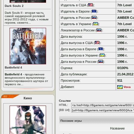
Издатель в США (
):
7th Level
Dark Souls 2
Издатель в Европе (
):
7th Level
Dark Souls II - вторая часть
самой хардкорной ролевой
Издатель в России (
):
AMBER C
игры 2011-2012 года, с новым
героем, сюжето...
Издатель в Украине (
):
7th Level
Локализатор в России (
):
AMBER C
Дата выпуска:
1996 г.
Дата выпуска в США (
):
1996 г.
Дата выпуска в Европе (
):
1996 г.
Дата выпуска в Украине (
):
1996 г.
Дата выпуска в России (
):
1996 г.
Battlefield 4
Оценка:
0/100%
Дата публикации:
21.04.2012
Battlefield 4
- продолжение
венценосного мультиплеер-
Просмотров:
911
ориентированного шутера от
первого ли...
Добавил:
Vova
Кино
Ссылки
HTML:
[BB Url]:
Похожие игры
Название