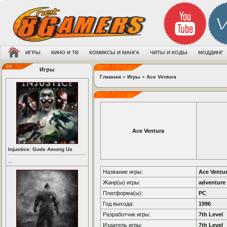
ИГРЫ
КИНО И ТВ
КОМИКСЫ И МАНГА
ЧИТЫ И КОДЫ
МОДДИНГ
Игры
Главная
»
Игры
»
Ace Ventura
Ace Ventura
Injustice: Gods Among Us
...
Название игры:
Ace Ventu
Жанр(ы) игры:
adventure
Платформа(ы):
PC
Год выхода:
1996
Разработчик игры:
7th Level
Издатель игры:
7th Level