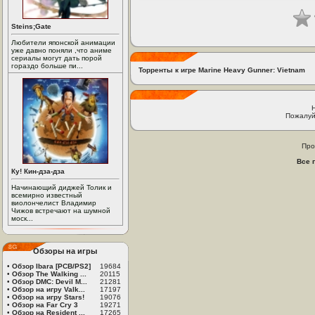
Steins;Gate
Любители японской анимации
уже давно поняли ,что аниме
сериалы могут дать порой
гораздо больше пи...
Торренты к игре Marine Heavy Gunner: Vietnam
Пожалуй
Про
Все 
Ку! Кин-дза-дза
Начинающий диджей Толик и
всемирно известный
виолончелист Владимир
Чижов встречают на шумной
моск...
Обзоры на игры
•
Обзор Ibara [PCB/PS2]
19684
•
Обзор The Walking ...
20115
•
Обзор DMC: Devil M...
21281
•
Обзор на игру Valk...
17197
•
Обзор на игру Stars!
19076
•
Обзор на Far Cry 3
19271
•
Обзор на Resident ...
17265