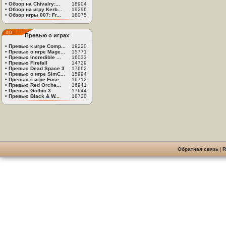
•
Обзор на Chivalry:...
18904
•
Обзор на игру Kerb...
19296
•
Обзор игры 007: Fr...
18075
Превью о играх
•
Превью к игре Comp...
19220
•
Превью о игре Mage...
15771
•
Превью Incredible ...
16033
•
Превью Firefall
14729
•
Превью Dead Space 3
17662
•
Превью о игре SimC...
15994
•
Превью к игре Fuse
16712
•
Превью Red Orche...
16941
•
Превью Gothic 3
17644
•
Превью Black & W...
18720
Обратная связь
|