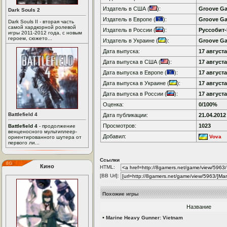
Издатель в США (
):
Groove G
Dark Souls 2
Издатель в Европе (
):
Groove G
Dark Souls II - вторая часть
самой хардкорной ролевой
Издатель в России (
):
Руссобит
игры 2011-2012 года, с новым
героем, сюжето...
Издатель в Украине (
):
Groove G
Дата выпуска:
17 августа
Дата выпуска в США (
):
17 августа
Дата выпуска в Европе (
):
17 августа
Дата выпуска в Украине (
):
17 августа
Дата выпуска в России (
):
17 августа
Оценка:
0/100%
Battlefield 4
Дата публикации:
21.04.2012
Просмотров:
1023
Battlefield 4
- продолжение
венценосного мультиплеер-
Добавил:
Vova
ориентированного шутера от
первого ли...
Ссылки
Кино
HTML:
[BB Url]:
Похожие игры
Название
•
Marine Heavy Gunner: Vietnam