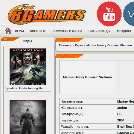
ИГРЫ
КИНО И ТВ
КОМИКСЫ И МАНГА
ЧИТЫ И КОДЫ
МОДДИНГ
Игры
Главная
»
Игры
»
Marine Heavy Gunner: Vietnam
Marine Heavy Gunner: Vietnam
Injustice: Gods Among Us
...
Название игры:
Marine He
Жанр(ы) игры:
action
Платформа(ы):
PC
Год выхода:
2004
Разработчик игры:
BrainBox
Издатель игры:
Groove G