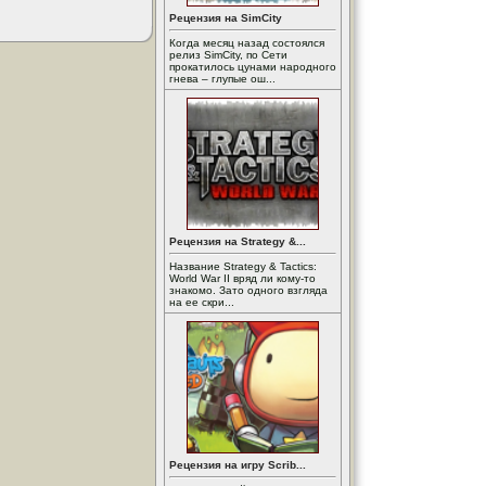
Рецензия на SimCity
Когда месяц назад состоялся
релиз SimCity, по Сети
прокатилось цунами народного
гнева – глупые ош...
Рецензия на Strategy &...
Название Strategy & Tactics:
World War II вряд ли кому-то
знакомо. Зато одного взгляда
на ее скри...
Рецензия на игру Scrib...