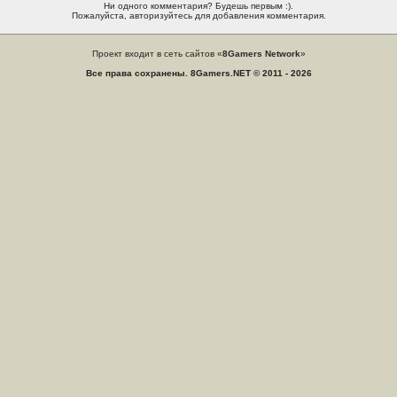
Ни одного комментария? Будешь первым :).
Пожалуйста, авторизуйтесь для добавления комментария.
Проект входит в сеть сайтов «
8Gamers Network
»
Все права сохранены. 8Gamers.NET © 2011 - 2026