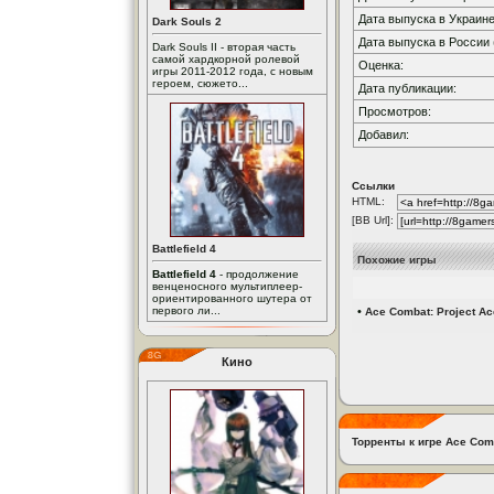
Дата выпуска в Украине
Dark Souls 2
Дата выпуска в России 
Dark Souls II - вторая часть
самой хардкорной ролевой
Оценка:
игры 2011-2012 года, с новым
героем, сюжето...
Дата публикации:
Просмотров:
Добавил:
Ссылки
HTML:
[BB Url]:
Battlefield 4
Похожие игры
Battlefield 4
- продолжение
венценосного мультиплеер-
ориентированного шутера от
первого ли...
•
Ace Combat: Project A
Кино
Торренты к игре Ace Comb