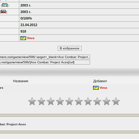
 (
):
2003 г.
(
):
2003 г.
0/100%
21.04.2012
918
Vova
Название
Добавил
ces
Vova
at: Project Aces