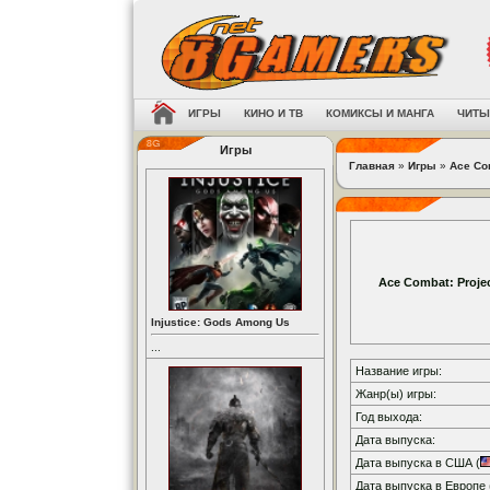
ИГРЫ
КИНО И ТВ
КОМИКСЫ И МАНГА
ЧИТЫ
Игры
Главная
»
Игры
»
Ace Co
Ace Combat: Proje
Injustice: Gods Among Us
...
Название игры:
Жанр(ы) игры:
Год выхода:
Дата выпуска:
Дата выпуска в США (
Дата выпуска в Европе 