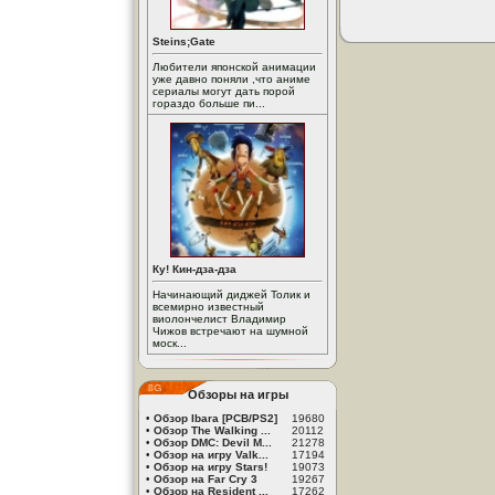
Steins;Gate
Любители японской анимации
уже давно поняли ,что аниме
сериалы могут дать порой
гораздо больше пи...
Ку! Кин-дза-дза
Начинающий диджей Толик и
всемирно известный
виолончелист Владимир
Чижов встречают на шумной
моск...
Обзоры на игры
•
Обзор Ibara [PCB/PS2]
19680
•
Обзор The Walking ...
20112
•
Обзор DMC: Devil M...
21278
•
Обзор на игру Valk...
17194
•
Обзор на игру Stars!
19073
•
Обзор на Far Cry 3
19267
•
Обзор на Resident ...
17262