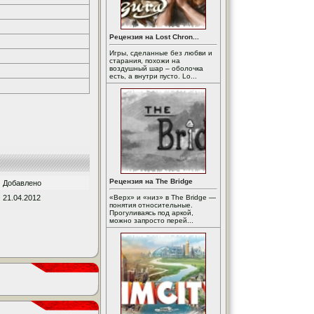
Рецензия на Lost Chron...
Игры, сделанные без любви и
старания, похожи на
воздушный шар – оболочка
есть, а внутри пусто. Lo...
Рецензия на The Bridge
Добавлено
21.04.2012
«Верх» и «низ» в The Bridge —
понятия относительные.
Прогуливаясь под аркой,
можно запросто перей...