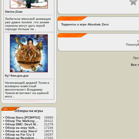
Steins;Gate
Любители японской анимации
уже давно поняли ,что аниме
Торренты к игре Absolute Zero
сериалы могут дать порой
гораздо больше пи...
Пожалуй
Про
Все 
Ку! Кин-дза-дза
Начинающий диджей Толик и
всемирно известный
виолончелист Владимир
Чижов встречают на шумной
моск...
Обзоры на игры
•
Обзор Ibara [PCB/PS2]
19680
•
Обзор The Walking ...
20112
•
Обзор DMC: Devil M...
21278
•
Обзор на игру Valk...
17194
•
Обзор на игру Stars!
19073
•
Обзор на Far Cry 3
19267
•
Обзор на Resident ...
17262