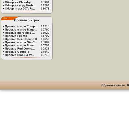
•
Обзор на Chivalry:...
18901
•
Обзор на игру Kerb...
19293
•
Обзор игры 007: Fr...
18073
Превью о играх
•
Превью к игре Comp...
19214
•
Превью о игре Mage...
15769
•
Превью Incredible ...
16029
•
Превью Firefall
14727
•
Превью Dead Space 3
17659
•
Превью о игре SimC...
15992
•
Превью к игре Fuse
16708
•
Превью Red Orche...
16938
•
Превью Gothic 3
17640
•
Превью Black & W...
18718
Обратная связь
|