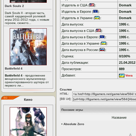
Издатель в США (
):
Domark
Dark Souls 2
Издатель в Европе (
):
Domark
Dark Souls II - вторая часть
самой хардкорной ролевой
Издатель в Украине (
):
Domark
игры 2011-2012 года, с новым
героем, сюжето...
Дата выпуска:
1995 г.
Дата выпуска в США (
):
1995 г.
Дата выпуска в Европе (
):
1995 г.
Дата выпуска в Украине (
):
1995 г.
Дата выпуска в России (
):
1995 г.
Оценка:
0/100%
Дата публикации:
21.04.2012
Battlefield 4
Просмотров:
889
Добавил:
Battlefield 4
- продолжение
Vova
венценосного мультиплеер-
ориентированного шутера от
первого ли...
Ссылки
HTML:
[BB Url]:
Кино
Похожие игры
Название
•
Absolute Zero