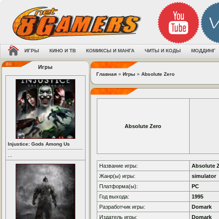
ИГРЫ
КИНО И ТВ
КОМИКСЫ И МАНГА
ЧИТЫ И КОДЫ
МОДДИНГ
Игры
Главная
»
Игры
»
Absolute Zero
Absolute Zero
Injustice: Gods Among Us
...
Название игры:
Absolute 
Жанр(ы) игры:
simulator
Платформа(ы):
PC
Год выхода:
1995
Разработчик игры:
Domark
Издатель игры:
Domark