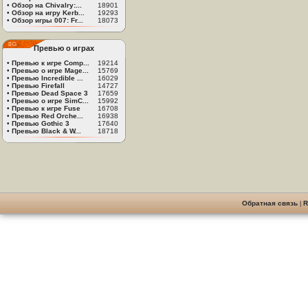
•
Обзор на Chivalry:...
18901
•
Обзор на игру Kerb...
19293
•
Обзор игры 007: Fr...
18073
Превью о играх
•
Превью к игре Comp...
19214
•
Превью о игре Mage...
15769
•
Превью Incredible ...
16029
•
Превью Firefall
14727
•
Превью Dead Space 3
17659
•
Превью о игре SimC...
15992
•
Превью к игре Fuse
16708
•
Превью Red Orche...
16938
•
Превью Gothic 3
17640
•
Превью Black & W...
18718
Обратная связь
|