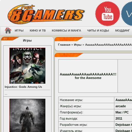
ИГРЫ
КИНО И ТВ
КОМИКСЫ И МАНГА
ЧИТЫ И КОДЫ
МОДДИНГ
Игры
Главная
»
Игры
»
AaaaaAAaaaAAAaaAAAAaAAAAA!!
AaaaaAAaaaAAAaaAAAAaAAAAA!!!
for the Awesome
Injustice: Gods Among Us
...
Название игры:
AaaaaAAa
Жанр(ы) игры:
arcade
Платформа(ы):
Mac / PC
Год выхода:
2011
Разработчик игры:
Dejobaan
Издатель игры:
Dejobaan