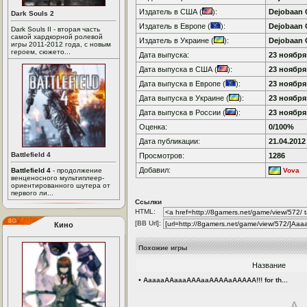
Издатель в США (
):
Dejobaan
Dark Souls 2
Издатель в Европе (
):
Dejobaan
Dark Souls II - вторая часть
самой хардкорной ролевой
Издатель в Украине (
):
Dejobaan
игры 2011-2012 года, с новым
героем, сюжето...
Дата выпуска:
23 ноября 
Дата выпуска в США (
):
23 ноября 
Дата выпуска в Европе (
):
23 ноября 
Дата выпуска в Украине (
):
23 ноября 
Дата выпуска в России (
):
23 ноября 
Оценка:
0/100%
Дата публикации:
21.04.2012
Battlefield 4
Просмотров:
1286
Добавил:
Battlefield 4
- продолжение
Vova
венценосного мультиплеер-
ориентированного шутера от
первого ли...
Ссылки
HTML:
[BB Url]:
Кино
Похожие игры
Название
•
AaaaaAAaaaAAAaaAAAAaAAAAA!!! for th...