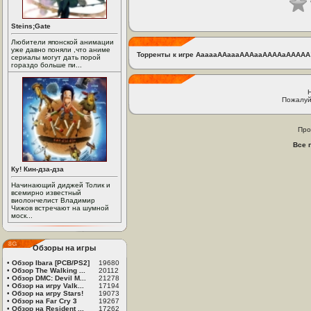
Steins;Gate
Любители японской анимации
уже давно поняли ,что аниме
Торренты к игре AaaaaAAaaaAAAaaAAAAaAAAAA!!
сериалы могут дать порой
гораздо больше пи...
Пожалуй
Про
Все 
Ку! Кин-дза-дза
Начинающий диджей Толик и
всемирно известный
виолончелист Владимир
Чижов встречают на шумной
моск...
Обзоры на игры
•
Обзор Ibara [PCB/PS2]
19680
•
Обзор The Walking ...
20112
•
Обзор DMC: Devil M...
21278
•
Обзор на игру Valk...
17194
•
Обзор на игру Stars!
19073
•
Обзор на Far Cry 3
19267
•
Обзор на Resident ...
17262